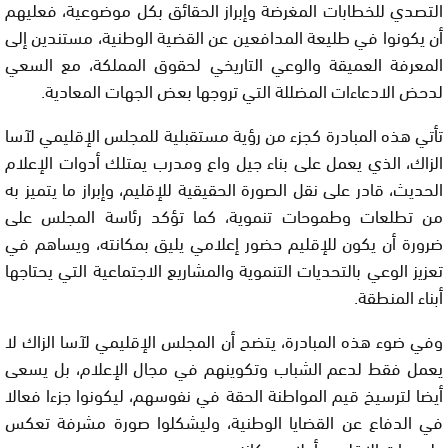
التصدي للخطابات المغرضة وإبراز الحقائق بكل موضوعية، فعليهم
أن يكونوا في طليعة المدافعين عن القضية الوطنية، مستندين إلى
المعرفة العميقة والوعي التاريخي لحقوق المملكة، مع السعي
لدحض الادعاءات المضللة التي تروجها بعض الجهات المعادية.
تأتي هذه المبادرة كجزء من رؤية مستقبلية للمجلس الإقليمي لآسا
الزاك، الذي يعمل على بناء جيل واع ومدرب يمتلك أدوات الإعلام
الحديث، قادر على نقل الصورة الحقيقية للإقليم، وإبراز ما يتميز به
من تطلعات وطموحات تنموية، كما تؤكد رئاسة المجلس على
ضرورة أن يكون للإقليم حضور إعلامي يليق بمكانته، ويساهم في
تعزيز الوعي بالتحديات التنموية والمشاريع الاجتماعية التي يحتاجها
أبناء المنطقة.
وفي ضوء هذه المبادرة، يتضح أن المجلس الإقليمي لآسا الزاك لا
يعمل فقط لدعم الشباب وتكوينهم في مجال الإعلام، بل يسعى
أيضا لترسيخ قيم المواطنة الحقة في نفوسهم، ليكونوا جزءا فعالا
في الدفاع عن القضايا الوطنية، وليشكلوا صورة مشرفة تعكس
طموحات الإقليم وأحلام سكانه.