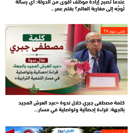
عندما تصبح إرادة موظف أقوى من الدولة: أي رسالة
تُوجَّه إلى مغاربة العالم؟ بقلم عمر…
إفني نيوز TV
كلمة مصطفى جبري خلال ندوة «عيد العرش المجيد
بالجهة: قراءة إحصائية وتواصلية في مسار…
أخبار إقليمية