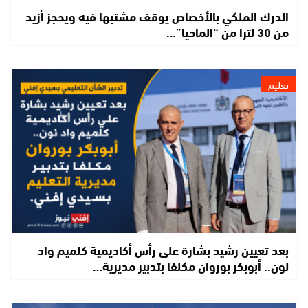
الدرك الملكي بالأخصاص يوقف مشتبها فيه ويحجز أزيد
من 30 لترا من “الماحيا”…
تعليم
بعد تعيين رشيد بشارة على رأس أكاديمية كلميم واد
نون.. أبوبكر بوروان مكلفا بتدبير مديرية…