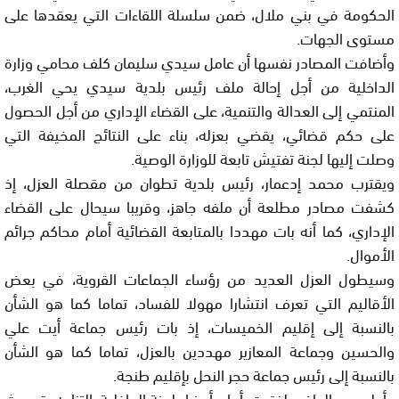
الحكومة في بني ملال، ضمن سلسلة اللقاءات التي يعقدها على
مستوى الجهات.
وأضافت المصادر نفسها أن عامل سيدي سليمان كلف محامي وزارة
الداخلية من أجل إحالة ملف رئيس بلدية سيدي يحي الغرب،
المنتمي إلى العدالة والتنمية، على القضاء الإداري من أجل الحصول
على حكم قضائي، يقضي بعزله، بناء على النتائج المخيفة التي
وصلت إليها لجنة تفتيش تابعة للوزارة الوصية.
ويقترب محمد إدعمار، رئيس بلدية تطوان من مقصلة العزل، إذ
كشفت مصادر مطلعة أن ملفه جاهز، وقريبا سيحال على القضاء
الإداري، كما أنه بات مهددا بالمتابعة القضائية أمام محاكم جرائم
الأموال.
وسيطول العزل العديد من رؤساء الجماعات القروية، في بعض
الأقاليم التي تعرف انتشارا مهولا للفساد، تماما كما هو الشأن
بالنسبة إلى إقليم الخميسات، إذ بات رئيس جماعة أيت علي
والحسين وجماعة المعازير مهددين بالعزل، تماما كما هو الشأن
بالنسبة إلى رئيس جماعة حجر النحل بإقليم طنجة.
وأعلن عبد الوافي لفتيت، أمام أعضاء لجنة الداخلية، التزامه بتحديث