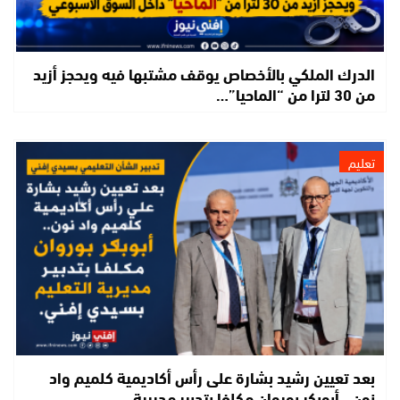
الدرك الملكي بالأخصاص يوقف مشتبها فيه ويحجز أزيد
من 30 لترا من “الماحيا”…
تعليم
بعد تعيين رشيد بشارة على رأس أكاديمية كلميم واد
نون.. أبوبكر بوروان مكلفا بتدبير مديرية…