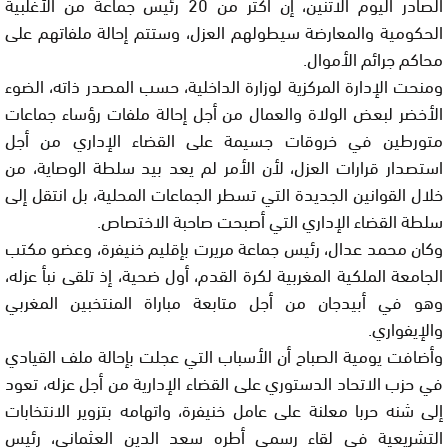
الصادر اليوم الاثنين، إن أكثر من 20 رئيس جماعة من الأغلبية
الحكومية والمعارضة سيطولهم العزل، وستتم إحالة ملفاتهم على
محاكم جرائم الأموال.
ومنحت الإدارة المركزية لوزارة الداخلية، حسب المصدر ذاته، الضوء
الأخضر لبعض الولاة والعمال من أجل إحالة ملفات رؤساء جماعات
متورطين في خروقات جسيمة على القضاء الإداري من أجل
استصدار قرارات العزل، لأن الأمر لم يعد بيد سلطة الوصاية، من
خلال القوانين الجديدة التي تسطر الجماعات المحلية، بل انتقل إلى
سلطة القضاء الإداري التي أصبحت صاحبة الاختصاص.
وكان محمد عدال، رئيس جماعة مريرت بإقليم خنيفرة، وعضو مكتب
الجامعة الملكية المغربية لكرة القدم، أول ضحية، إذ تلقى نبأ عزله،
وهو في أبيدجان من أجل متابعة مباراة المنتخبين المغربي
والإيفواري.
وأضافت يومية الصباح أن الأسباب التي عجلت بإحالة ملف القيادي
في حزب الاتحاد الدستوري على القضاء الإدارية من أجل عزله، تعود
إلى شنه حربا معلنة على عامل خنيفرة، واتهامه بتزوير الانتخابات
التشريعية في لقاء رسمي أطره سعد الدين العثماني، رئيس