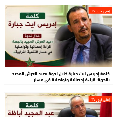
إفني نيوز TV
كلمة إدريس ايت جبارة خلال ندوة «عيد العرش المجيد
بالجهة: قراءة إحصائية وتواصلية في مسار…
إفني نيوز TV