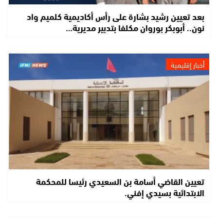
بعد تعيين رشيد بشارة على رأس أكاديمية كلميم واد
نون.. أبوبكر بوروان مكلفا بتدبير مديرية…
أخبار إقليمية
تعيين القاضي أسامة بن السعيدي رئيسا للمحكمة
الابتدائية بسيدي إفني.