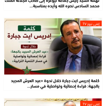
محمد السادس نصره الله وأيده بمناسبة…
إفني نيوز TV
كلمة إدريس ايت جبارة خلال ندوة «عيد العرش المجيد
بالجهة: قراءة إحصائية وتواصلية في مسار…
إفني نيوز TV