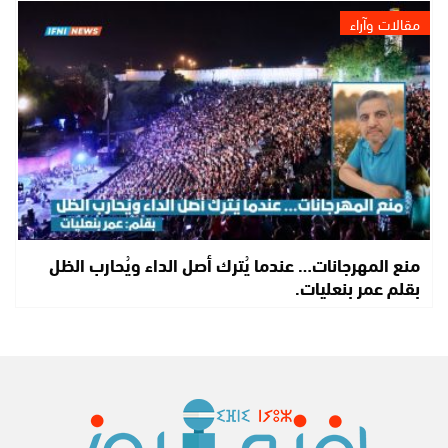
مقالات وآراء
منع المهرجانات… عندما يُترك أصل الداء ويُحارب الظل
بقلم عمر بنعليات.