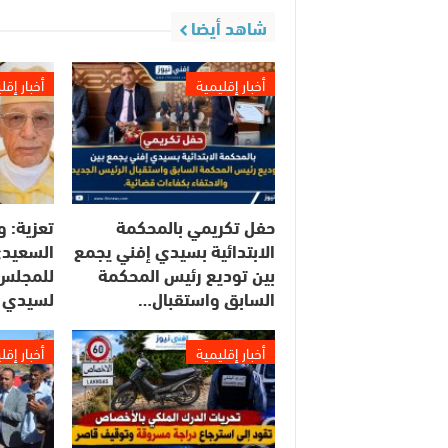
شاهد أيضا
أخبار إقليمية
أخبار إقل
حفل تكريمي بالمحكمة
تعزية: و
الابتدائية بسيدي إفني يجمع
السعيدي
بين توديع رئيس المحكمة
للمجلس 
السابق واستقبال…
لسيدي 
أخبار إقليمية
أخبار إقل