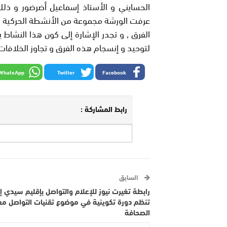
ﻋﺮﻓﺖ ﺍﻟﻮﺭﺷﺔ ﻣﺠﻤﻮﻋﺔ ﻣﻦ ﺍﻷﻧﺸﻄﺔ ﺍﻟﺤﺮﻛﻴﺔ ﻭ
ﺍﻟﻔﺮﻕ , ﻭ ﺗﺠﺪﺭ ﺍﻹﺷﺎﺭﺓ ﺇﻟﻰ ﻛﻮﻥ ﻫﺬﺍ ﺍﻟﻨﺸﺎﻁ
ﻟﺘﻮﺣﻴﺪ ﻭ ﺇﻧﺴﺠﺎﻡ ﻫﺬﻩ ﺍﻟﻔﺮﻕ ﻭ ﺗﺠﺎﻭﺯ ﺍﻟﺨﻼﻓﺎ
WhatsApp
Twitter
Facebook
رابط المشاركة :
السابق
رابطة تغيرت نيوز للإعلام والتواصل بإقليم سيدي إ
تنظم دورة تكوينية في موضوع تقنيات التواصل مع
الصحافة