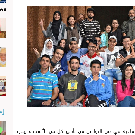
قضا
إفن
ﺎﻋﻴﺔ ﻓﻲ ﻓﻦ ﺍﻟﺘﻮﺍﺻﻞ ﻣﻦ ﺗﺄﻃﻴﺮ ﻛﻞ ﻣﻦ ﺍﻷﺳﺘﺎﺫﺓ ﺯﻳﻨﺐ