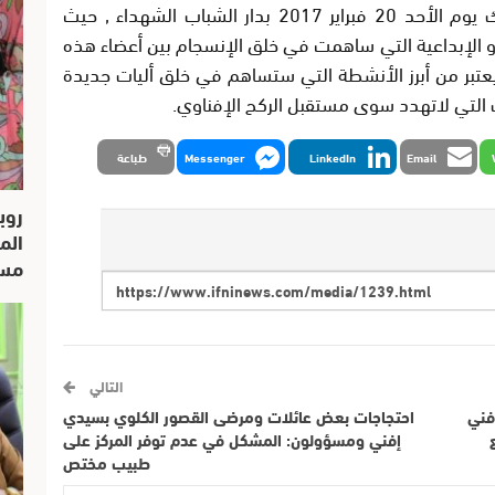
ﺍﻟﺤﺴﺎﻳﻨﻲ ﻭ ﺍﻷﺳﺘﺎﺫ ﺇﺳﻤﺎﻋﻴﻞ ﺃﺿﺮﺿﻮﺭ ﻭ ﺫﻟﻚ ﻳﻮﻡ ﺍﻷﺣﺪ 20 ﻓﺒﺮﺍﻳﺮ 2017 ﺑﺪﺍﺭ ﺍﻟﺸﺒﺎﺏ ﺍﻟﺸﻬﺪﺍﺀ , ﺣﻴﺚ
 ﺍﻹﺑﺪﺍﻋﻴﺔ ﺍﻟﺘﻲ ﺳﺎﻫﻤﺖ ﻓﻲ ﺧﻠﻖ ﺍﻹﻧﺴﺠﺎﻡ ﺑﻴﻦ ﺃﻋﻀﺎﺀ ﻫﺬﻩ
 ﻳﻌﺘﺒﺮ ﻣﻦ ﺃﺑﺮﺯ ﺍﻷﻧﺸﻄﺔ ﺍﻟﺘﻲ ﺳﺘﺴﺎﻫﻢ ﻓﻲ ﺧﻠﻖ ﺃﻟﻴﺎﺕ ﺟﺪﻳﺪﺓ
ﺕ ﺍﻟﺘﻲ ﻻﺗﻬﺪﺩ ﺳﻮﻯ ﻣﺴﺘﻘﺒﻞ ﺍﻟﺮﻛﺢ ﺍﻹﻓﻨﺎﻭﻱ.
Email
LinkedIn
Messenger
طباعة
روب
الم
مسار
التالي
فني
احتجاجات بعض عائلات ومرضى القصور الكلوي بسيدي
إفني ومسؤولون: المشكل في عدم توفر المركز على
طبيب مختص