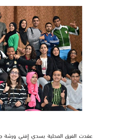
ﻋﻘﺪﺕ ﺍﻟﻔﺮﻕ ﺍﻟﻤﺤﻠﻴﺔ ﺑﺴﺪﻱ ﺇﻓﻨﻲ ﻭﺭﺷﺔ ﺟﻤ