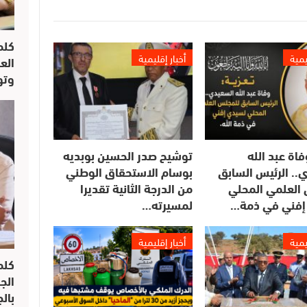
كلم
يمية
أخبار إقليمية
الع
وتو
فاة عبد الله
توشيح صدر الحسين بوبديه
.. الرئيس السابق
بوسام الاستحقاق الوطني
العلمي المحلي
من الدرجة الثانية تقديرا
إفني في ذمة…
لمسيرته…
يمية
أخبار إقليمية
كلم
الج
بال