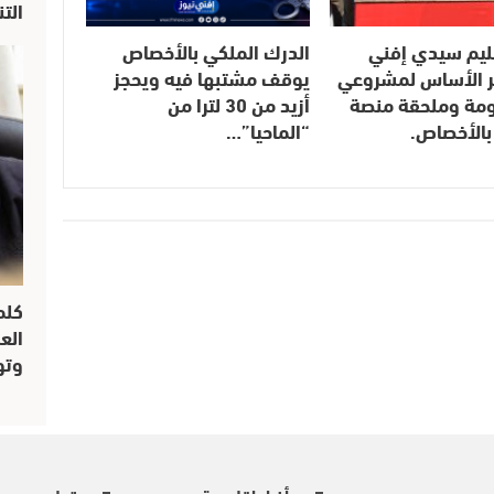
الت
ليم سيدي إفني
الدرك الملكي بالأخصاص
 الأساس لمشروعي
يوقف مشتبها فيه ويحجز
مومة وملحقة منصة
أزيد من 30 لترا من
بالأخصاص.
“الماحيا”…
كلم
الع
وتو