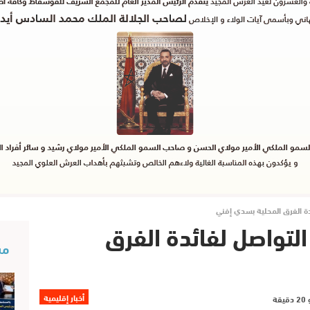
ة ﺍﻟﻔﺮﻕ ﺍﻟﻤﺤﻠﻴﺔ ﺑﺴﺪﻱ ﺇﻓﻨﻲ
ﻟﺘﻮﺍﺻﻞ لفائدة ﺍﻟﻔﺮﻕ
مس
أخبار إقليمية