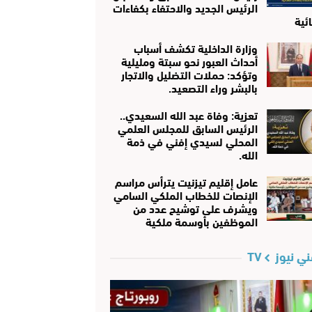
الرئيس الجديد والاحتفاء بكفاءات
ئية
وزارة الداخلية تكشف أسباب
أحداث العبور نحو سبتة ومليلية
وتؤكد: حملات التضليل والاتجار
بالبشر وراء التصعيد.
تعزية: وفاة عبد الله السعيدي..
الرئيس السابق للمجلس العلمي
المحلي لسيدي إفني في ذمة
الله.
عامل إقليم تيزنيت يترأس مراسم
الإنصات للخطاب الملكي السامي
ويشرف على توشيح عدد من
الموظفين بأوسمة ملكية
ي نيوز TV