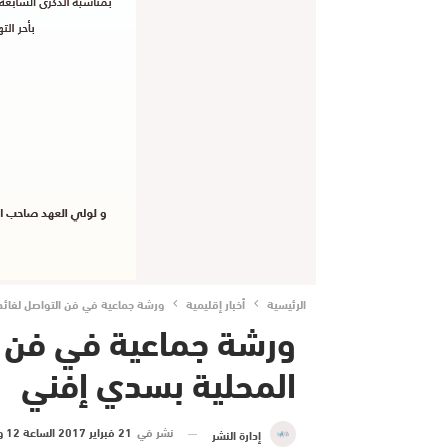
الرئيسية
أخبار إقليمية
ﻭﺭﺷﺔ ﺟﻤﺎﻋﻴﺔ ﻓﻲ ﻓﻦ ﺍﻟﺘﻮﺍﺻﻞ لفائد
ﻭﺭﺷﺔ ﺟﻤﺎﻋﻴﺔ ﻓﻲ ﻓﻦ ﺍ
ﺍﻟﻤﺤﻠﻴﺔ ﺑﺴﺪﻱ ﺇﻓﻨﻲ
نشر في
21 فبراير 2017 الساعة 12 و 20 دقيقة
إدارة النشر