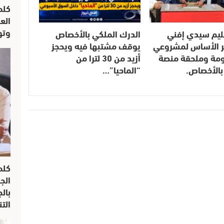
كلم
الع
وتو
ليم سيدي إفني
الدرك الملكي بالأخصاص
 الأساس لمشروعي
يوقف مشتبها فيه ويحجز
مومة وملحقة منصة
أزيد من 30 لترا من
بالأخصاص.
“الماحيا”…
كلم
الج
بال
الت