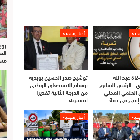
يمية
أخبار إقليمية
روب
الم
مسار
فاة عبد الله
توشيح صدر الحسين بوبديه
.. الرئيس السابق
بوسام الاستحقاق الوطني
العلمي المحلي
من الدرجة الثانية تقديرا
إفني في ذمة…
لمسيرته…
يمية
أخبار إقليمية