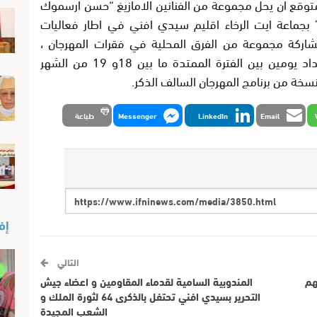
متوقع ان يحل مجموعة من الفنانين الامازيغ “حسن ارسموك
بجماعة ايت الرخاء اقليم سيدي افني في اطار فعاليات
مشاركة مجموعة من الفرق المحلية في فقرات المهرجان ،
للإشارة فان مهرجان أنـاروز سينظم على امتداد يومين بين الفترة الممتدة ما بين 18و 19 من الشهر
سخة من برنامج المهرجان السالف الذكر.
Email
LinkedIn
Messenger
طباعة
إفن
التالي
هم
المندوبية السامية لقدماء المقاومين و اعضاء جيش
التحرير بسيدي افني تحتفل بالذكرى 64 لثورة الملك و
الشعب المجيدة