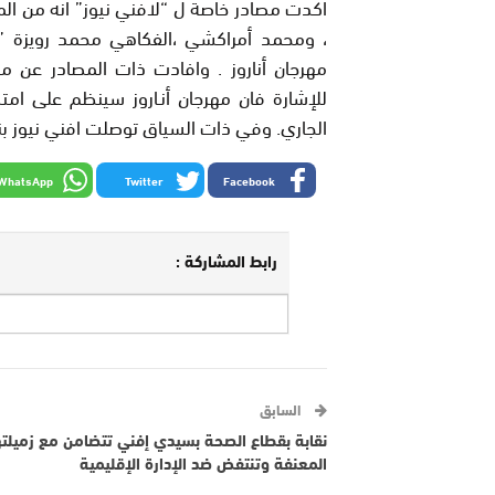
اكدت مصادر خاصة ل “لافني نيوز” انه من ال
، ومحمد أمراكشي ،الفكاهي محمد رويزة ” 
مهرجان أناروز . وافادت ذات المصادر عن 
الجاري. وفي ذات السياق توصلت افني نيوز بن
WhatsApp
Twitter
Facebook
رابط المشاركة :
السابق
نقابة بقطاع الصحة بسيدي إفني تتضامن مع زميلت
المعنفة وتنتفض ضد الإدارة الإقليمية