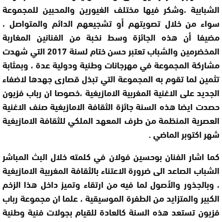
الشبابية ،وشكر فيها مختلف الغيورين والمحبين للمجموعة
سواء من خلال تصويتهم أو تشجيعهم الدائم والمتواصل ،
مضيفا أن هذه الجائزة وسط نخبة من الفنانين المغاربة
المخضرمين والشباب تعتبر حسن ختام لسنة 2017 التي شهدت
مشاركة المجموعة في مهرجانات وطنية ودولية عدة ، وبمثابة
تثمين لما تقوم به المجموعة التي تبذل قصارى جهدها لاضفاء
الجديد على الاغنية المغربية الامازيغية ،خصوصا ان رباب فزيون
حصدت ايضا هذه السنة جائزة الثقافة الامازيغية صنف الاغنية
العصرية المنظمة من طرف المعهد الملكي للثقافة الامازيغية
شهر اكتوبر الماضي .
كما اشار الفنان بوحسين فولان في كلمته خلال البث المباشر
الشباب الصاعد الى ضرورة الاعتناء بالثقافة المغربية الامازيغية
، وبالجذور والأصول لما فيه من ارتقاء وتميز داخل هذا الزخم
الكبير والمتزايد من الطفرة الموسيقية ، علما ان مجموعة رباب
فزيون تستعد هذه السنة كالعادة للقيام بجولات فنية وطنية