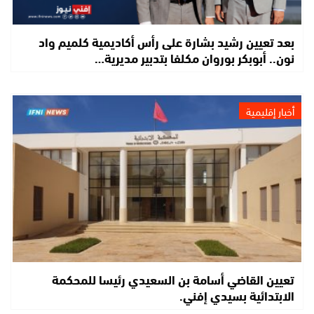
بعد تعيين رشيد بشارة على رأس أكاديمية كلميم واد
نون.. أبوبكر بوروان مكلفا بتدبير مديرية…
أخبار إقليمية
تعيين القاضي أسامة بن السعيدي رئيسا للمحكمة
الابتدائية بسيدي إفني.