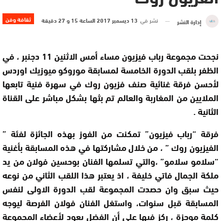
ثقافة وفن
نشر في
13 ديسمبر 2017 الساعة 15 و 27 دقيقة
إدارة النشر
نجحت مجموعة رباب فيزيون مساء أمس الاثنين 11 دجنبر ، في
الظفر بلقب الدورة الخامسة لمسابقة موروكو ميوزيك اوردس
لأحسن فرقة غنائية صنف فزيون روك في سهرة فنية تابعها
الملايين من المغاربة والعالم تم بثها بشكل مباشر على القناة
الثانية .
فرقة “رباب فيزيون” تمكنت من الفوز بهذه الجائزة لفئة ”
الفيزيون روك ” ، من خلال مشاركتها في هذه المسابقة بأغنية
“سلامو سلامو” ،والتي تسلمها الفنان بوحسين فولان من يد
ملكة الجمال فاتي خليفة ، اذ يعتبر هذا اللقب الثاني من نوعه
حيث سبق وان حصدت المجموعة لقب الدورة الاولى لنفس
المسابقة قبل سنوات، واستغل الفنان فولان الفرصة ليوجه
كلمة موجزة ، ركز فيها على أن الفضل يعود لأعضاء المجموعة