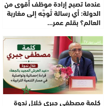
عندما تصبح إرادة موظف أقوى من
الدولة: أي رسالة تُوجَّه إلى مغاربة
العالم؟ بقلم عمر…
إفني نيوز TV
كلمة مصطفى جبري خلال ندوة