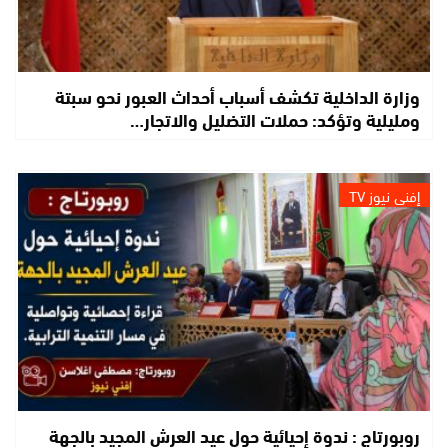
وزارة الداخلية تكشف أسباب أحداث العبور نحو سبتة
ومليلية وتؤكد: حملات التضليل والاتجار…
إفني نيوز TV
روبورتاج : ندوة إحيائية حول عيد العرش المجيد بالجهة