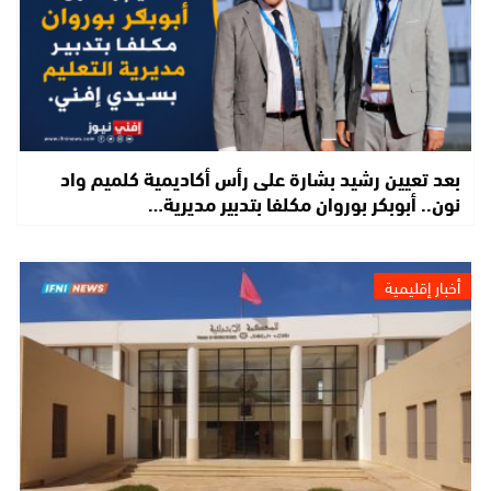
بعد تعيين رشيد بشارة على رأس أكاديمية كلميم واد
نون.. أبوبكر بوروان مكلفا بتدبير مديرية…
أخبار إقليمية