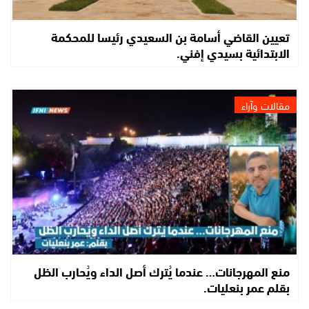
تعيين القاضي أسامة بن السعيدي رئيسا للمحكمة
الابتدائية بسيدي إفني.
مقالات وآراء
منع المهرجانات… عندما يُترك أصل الداء ويُحارب الظل
بقلم عمر بنعليات.