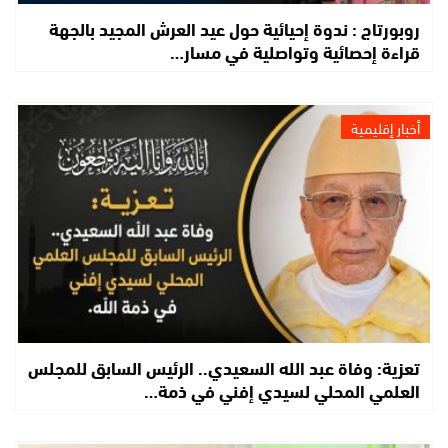
روبورتاج : ندوة إحيائية حول عيد العرش المجيد بالجهة
قراءة إحصائية وتواصلية في مسار…
أخبار إقليمية
تعزية: وفاة عبد الله السعيدي.. الرئيس السابق للمجلس
العلمي المحلي لسيدي إفني في ذمة…