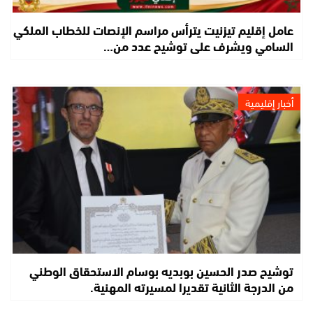
عامل إقليم تيزنيت يترأس مراسم الإنصات للخطاب الملكي
السامي ويشرف على توشيح عدد من…
أخبار إقليمية
توشيح صدر الحسين بوبديه بوسام الاستحقاق الوطني
من الدرجة الثانية تقديرا لمسيرته المهنية.