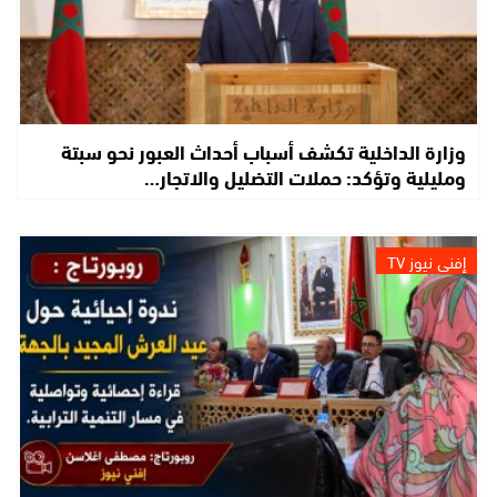
وزارة الداخلية تكشف أسباب أحداث العبور نحو سبتة
ومليلية وتؤكد: حملات التضليل والاتجار…
إفني نيوز TV