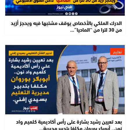
الدرك الملكي بالأخصاص يوقف مشتبها فيه ويحجز أزيد
من 30 لترا من “الماحيا”…
تعليم
بعد تعيين رشيد بشارة على رأس أكاديمية كلميم واد
نون.. أبوبكر بوروان مكلفا بتدبير مديرية…