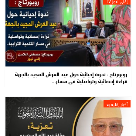
إفني نيوز TV
روبورتاج : ندوة إحيائية حول عيد العرش المجيد بالجهة
قراءة إحصائية وتواصلية في مسار…
أخبار إقليمية