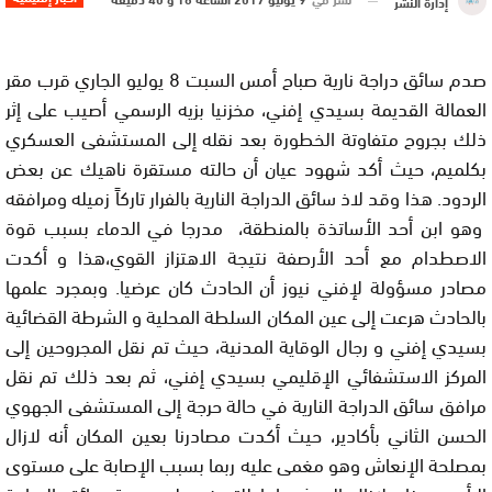
إدارة النشر
صدم سائق دراجة نارية صباح أمس السبت 8 يوليو الجاري قرب مقر
العمالة القديمة بسيدي إفني، مخزنيا بزيه الرسمي أصيب على إثر
ذلك بجروح متفاوتة الخطورة بعد نقله إلى المستشفى العسكري
بكلميم، حيث أكد شهود عيان أن حالته مستقرة ناهيك عن بعض
الردود. هذا وقد لاذ سائق الدراجة النارية بالفرار تاركاً زميله ومرافقه
وهو ابن أحد الأساتذة بالمنطقة، مدرجا في الدماء بسبب قوة
الاصطدام مع أحد الأرصفة نتيجة الاهتزاز القوي،هذا و أكدت
مصادر مسؤولة لإفني نيوز أن الحادث كان عرضيا. وبمجرد علمها
بالحادث هرعت إلى عين المكان السلطة المحلية و الشرطة القضائية
بسيدي إفني و رجال الوقاية المدنية، حيث تم نقل المجروحين إلى
المركز الاستشفائي الإقليمي بسيدي إفني، ثم بعد ذلك تم نقل
مرافق سائق الدراجة النارية في حالة حرجة إلى المستشفى الجهوي
الحسن الثاني بأكادير، حيث أكدت مصادرنا بعين المكان أنه لازال
بمصلحة الإنعاش وهو مغمى عليه ربما بسبب الإصابة على مستوى