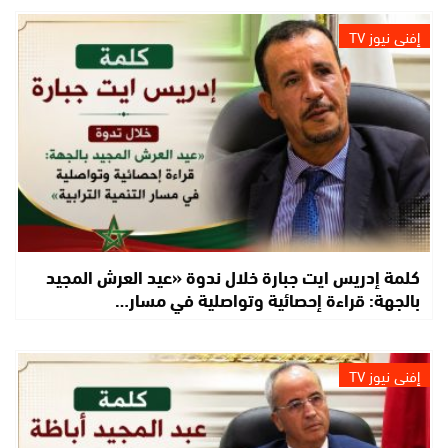
إفني نيوز TV
كلمة إدريس ايت جبارة خلال ندوة «عيد العرش المجيد
بالجهة: قراءة إحصائية وتواصلية في مسار…
إفني نيوز TV