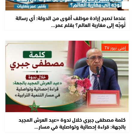
عندما تصبح إرادة موظف أقوى من الدولة: أي رسالة
تُوجَّه إلى مغاربة العالم؟ بقلم عمر…
إفني نيوز TV
كلمة مصطفى جبري خلال ندوة «عيد العرش المجيد
بالجهة: قراءة إحصائية وتواصلية في مسار…