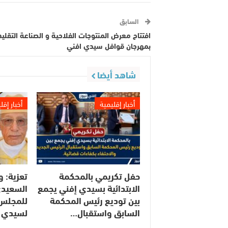
السابق
افتتاح معرض المنتوجات الفلاحية و الصناعة التقليد
بمهرجان قوافل سيدي افني
شاهد أيضا
أخبار إقليمية
أخبار إقل
حفل تكريمي بالمحكمة
تعزية: و
الابتدائية بسيدي إفني يجمع
السعيدي
بين توديع رئيس المحكمة
للمجلس 
السابق واستقبال…
لسيدي 