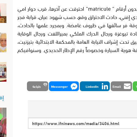
أكدت مصادر مسؤولة لإفني نيوز أن سيارة بدون أرقام ” matricule” احترقت عن آخرها، قرب دوار امي
يدي إفني، حادث الاحتراق وقع، حسب شهود عيان، قرابة فجر
سيارة المحروقة فر سائقها في ظروف غامضة. وبمجرد علمها بالحادث،
ة تيوغزة ورجال الدرك الملكي بميراللفت ورجال الوقاية
ق تحت إشراف النيابة العامة بالمحكمة الابتدائية بتيزنيت،
رفة هوية السيارة وخصوصاً رقم الإطار الحديدي. وسنوافيكم
Email
LinkedIn
Messenger
طباعة
إفن