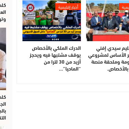
كلم
يمية
أخبار إقليمية
الع
وتو
ليم سيدي إفني
الدرك الملكي بالأخصاص
 الأساس لمشروعي
يوقف مشتبها فيه ويحجز
مومة وملحقة منصة
أزيد من 30 لترا من
بالأخصاص.
“الماحيا”…
كلم
الج
بال
الت