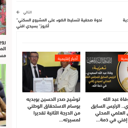
التالي
ية
ندوة صحفية لتسليط الضوء على المشروع السكني”
أناروز” بسيدي افني
روب
الم
مسار
يمية
أخبار إقليمية
فاة عبد الله
توشيح صدر الحسين بوبديه
.. الرئيس السابق
بوسام الاستحقاق الوطني
العلمي المحلي
من الدرجة الثانية تقديرا
إفني في ذمة…
لمسيرته…