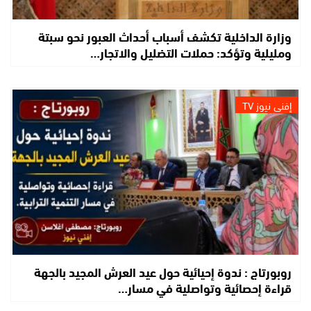
وزارة الداخلية تكشف أسباب أحداث العبور نحو سبتة
ومليلية وتؤكد: حملات التضليل والاتجار…
إفني نيوز TV
روبورتاج : ندوة إحيائية حول عيد العرش المجيد بالجهة
قراءة إحصائية وتواصلية في مسار…