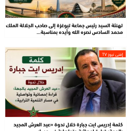
تهنئة السيد رئيس جماعة تيوغزة إلى صاحب الجلالة الملك
محمد السادس نصره الله وأيده بمناسبة…
إفني نيوز TV
كلمة إدريس ايت جبارة خلال ندوة «عيد العرش المجيد
بالجهة: قراءة إحصائية وتواصلية في مسار…