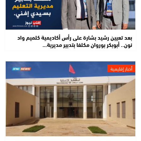
بعد تعيين رشيد بشارة على رأس أكاديمية كلميم واد
نون.. أبوبكر بوروان مكلفا بتدبير مديرية…
أخبار إقليمية