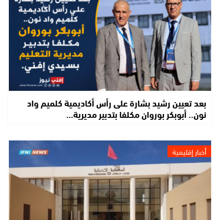
بعد تعيين رشيد بشارة على رأس أكاديمية كلميم واد
نون.. أبوبكر بوروان مكلفا بتدبير مديرية…
أخبار إقليمية