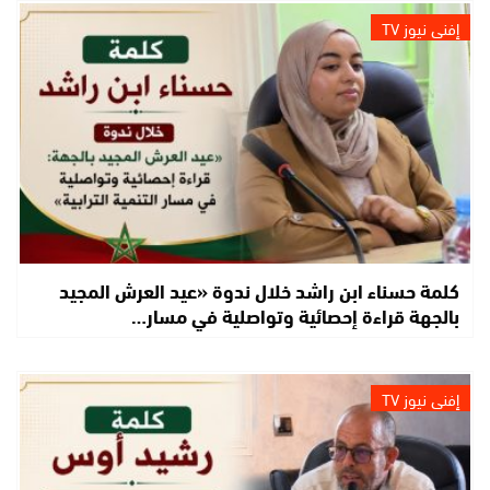
إفني نيوز TV
كلمة حسناء ابن راشد خلال ندوة «عيد العرش المجيد
بالجهة قراءة إحصائية وتواصلية في مسار…
إفني نيوز TV