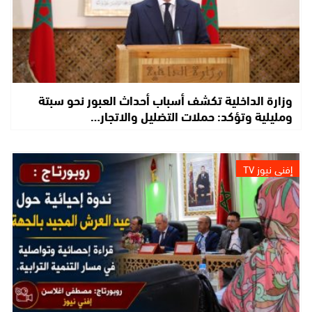
وزارة الداخلية تكشف أسباب أحداث العبور نحو سبتة
ومليلية وتؤكد: حملات التضليل والاتجار…
إفني نيوز TV