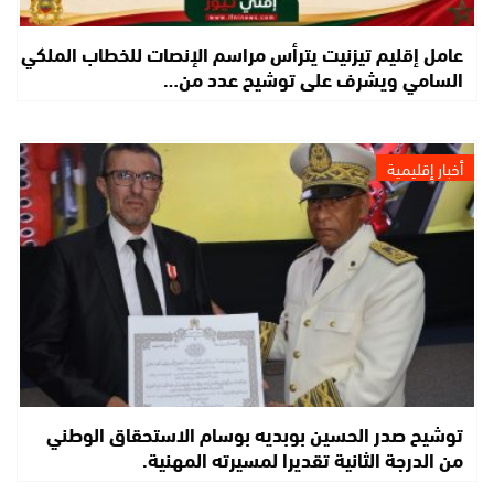
عامل إقليم تيزنيت يترأس مراسم الإنصات للخطاب الملكي
السامي ويشرف على توشيح عدد من…
أخبار إقليمية
توشيح صدر الحسين بوبديه بوسام الاستحقاق الوطني
من الدرجة الثانية تقديرا لمسيرته المهنية.