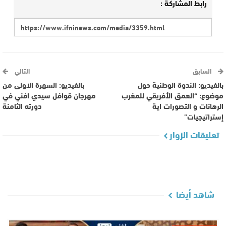
رابط المشاركة :
السابق
التالي
بالفيديو: الندوة الوطنية حول
بالفيديو: السهرة الاولى من
موضوع: “العمق الأفريقي للمغرب
مهرجان قوافل سيدي افني في
الرهانات و التصورات اية
دورته الثامنة
إستراتيجيات”
تعليقات الزوار
شاهد أيضا