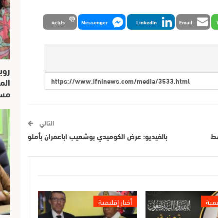
Email
LinkedIn
Messenger
طباعة
روب
الم
مسار
التالي
سط
بالفيديو: عرض الكوميدي بوشعيب اباعمران بأملو
يمية
أخبار إقليمية