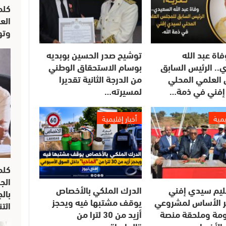
كلم
الع
وتو
فاة عبد الله
توشيح صدر الحسين بوبديه
.. الرئيس السابق
بوسام الاستحقاق الوطني
العلمي المحلي
من الدرجة الثانية تقديرا
إفني في ذمة…
لمسيرته…
يمية
أخبار إقليمية
كلم
الج
ليم سيدي إفني
الدرك الملكي بالأخصاص
بال
 الأساس لمشروعي
يوقف مشتبها فيه ويحجز
الت
مومة وملحقة منصة
أزيد من 30 لترا من