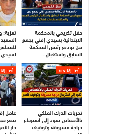
حفل تكريمي بالمحكمة
تعزية: و
الابتدائية بسيدي إفني يجمع
السعيدي
بين توديع رئيس المحكمة
للمجلس 
السابق واستقبال…
لسيدي 
أخبار إقليمية
أخبار إقل
تحريات الدرك الملكي
عامل إق
بالأخصاص تقود إلى استرجاع
يضع حجر
دراجة مسروقة وتوقيف
دار الأ