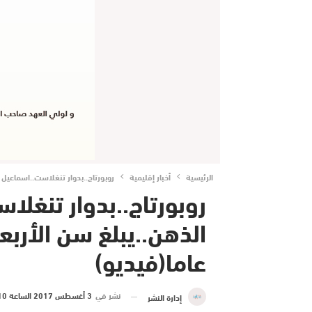
الرئيسية
أخبار إقليمية
روبورتاج..بدوار تنغلاست..اسماعيل يعيش 
روبورتاج..بدوار تنغل
عاما(فيديو)
نشر في
3 أغسطس 2017 الساعة 10 و 18 دقيقة
إدارة النشر