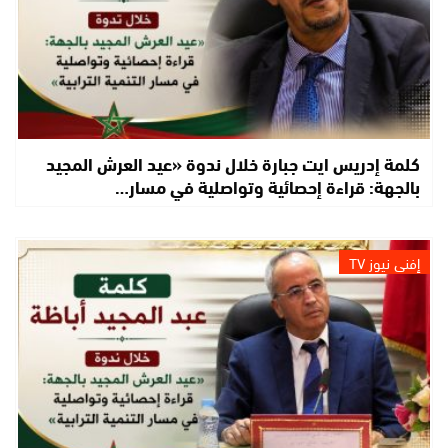
كلمة إدريس ايت جبارة خلال ندوة «عيد العرش المجيد
بالجهة: قراءة إحصائية وتواصلية في مسار…
إفني نيوز TV