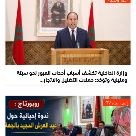
وزارة الداخلية تكشف أسباب أحداث العبور نحو سبتة
ومليلية وتؤكد: حملات التضليل والاتجار…
إفني نيوز TV