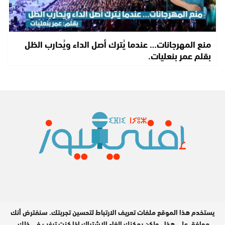
منع المهرجانات… عندما يُترك أصل الداء ويُحارب الظل
بقلم عمر بنعليات.
يستخدم هذا الموقع ملفات تعريف الارتباط لتحسين تجربتك. سنفترض أنك
جميع الحقوق محفوظة © 2026
موافق على هذا ، ولكن يمكنك إلغاء الاشتراك إذا كنت ترغب في ذلك.