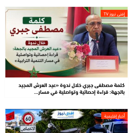
إفني نيوز TV
كلمة مصطفى جبري خلال ندوة «عيد العرش المجيد
بالجهة: قراءة إحصائية وتواصلية في مسار…
أخبار إقليمية