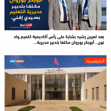
بعد تعيين رشيد بشارة على رأس أكاديمية كلميم واد
نون.. أبوبكر بوروان مكلفا بتدبير مديرية…
أخبار إقليمية