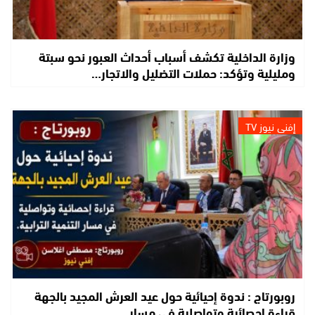
وزارة الداخلية تكشف أسباب أحداث العبور نحو سبتة
ومليلية وتؤكد: حملات التضليل والاتجار…
إفني نيوز TV
روبورتاج : ندوة إحيائية حول عيد العرش المجيد بالجهة
قراءة إحصائية وتواصلية في مسار…