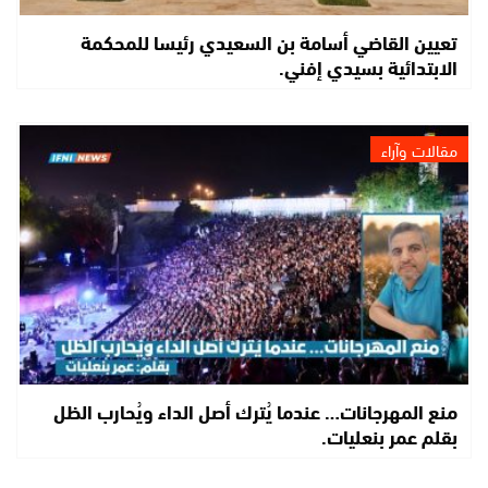
تعيين القاضي أسامة بن السعيدي رئيسا للمحكمة
الابتدائية بسيدي إفني.
مقالات وآراء
منع المهرجانات… عندما يُترك أصل الداء ويُحارب الظل
بقلم عمر بنعليات.