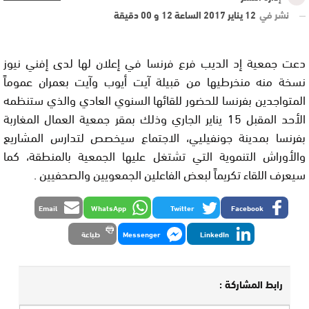
نشر في
12 يناير 2017 الساعة 12 و 00 دقيقة
دعت جمعية إد الديب فرع فرنسا في إعلان لها لدى إفني نيوز
نسخة منه منخرطيها من قبيلة آيت أيوب وآيت بعمران عموماً
المتواجدين بفرنسا للحضور للقائها السنوي العادي والذي ستنظمه
الأحد المقبل 15 يناير الجاري وذلك بمقر جمعية العمال المغاربة
بفرنسا بمدينة جونفيليي، الاجتماع سيخصص لتدارس المشاريع
والأوراش التنموية التي تشتغل عليها الجمعية بالمنطقة، كما
سيعرف اللقاء تكريماً لبعض الفاعلين الجمعويين والصحفيين .
Email
WhatsApp
Twitter
Facebook
LinkedIn
Messenger
طباعة
رابط المشاركة :