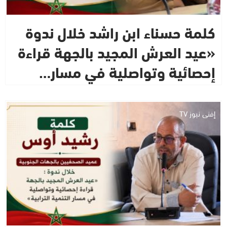
كلمة حسناء ابن راشد خلال ندوة
«عيد العرش المجيد بالجهة قراءة
إحصائية وتواصلية في مسار…
إفني نيوز TV