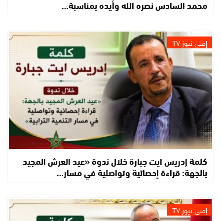
محمد السادس نصره الله وأيده بمناسبة…
إفني نيوز TV
كلمة إدريس ايت جبارة خلال ندوة «عيد العرش المجيد
بالجهة: قراءة إحصائية وتواصلية في مسار…
إفني نيوز TV