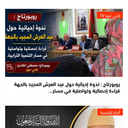
إفني نيوز TV
روبورتاج : ندوة إحيائية حول عيد العرش المجيد بالجهة
قراءة إحصائية وتواصلية في مسار…
أخبار إقليمية