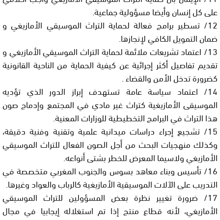
على كل إنسان وأيضا مسؤولية جماعية.
12/ تسطير برامج فعالة لحماية التراث الموسيقي الأمازيغي و
ضمان التمويل الكافي لإنجازها.
13/ اعتماد تشريعات ملائمة لحماية التراث الموسيقي الأمازيغي و
تقديم تفاصيل أكثر إجرائية عن كيفية الحماية من الناحية القانونية
كضرورة تدخل الأمن والقضاء .
14/ اعتماد سياسة عامة تستهدف إبراز الدور الذي تؤديه
الموسيقى الأمازيغية كتراث غير مادي في المجتمع وإدماج صون
هذا التراث في البرامج التخطيطية للوزارات المعنية.
15/ تشجيع إجراء دراسات ميدانية علمية وتقنية وفنية دقيقة،
وكذلك منهجيات البحث من أجل الصون الفعال للتراث الموسيقي
الأمازيغي ولاسيما المعرض للخطر بشتى أنواعه.
16/ تأسيس وبناء معاهد بسوس والجنوب المغربي متخصصة في
التدريب على الآلات الموسيقية الأمازيغية كالرباب والعواد وغيرها.
17/ ضرورة تغيير نظرة بعض المسؤولين للتراث الموسيقي
الأمازيغي، لأنه قطاع منتج إذا تم استغلاله إيجابيا في مجال