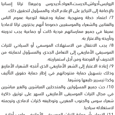
الروايس،أحواش،الدرست،العواد،أحيدوس وغيرها) تراثا إنسانيا
بالإضافة إلى التركيز على الإعلام الجاد والمسؤول لتحقيق ذلك.
7/ اعتماد خطة ومنهجية عملية ودقيقة لتوعية عموم الناس
والفنانين والشعراء والموسقيين خصوصا أنهم يختزنون تراثا لاماديا
عميقا في جميع ممارساتهم فردية كانت أو جماعية يجب تدوينه
وتأريخه والاعتزاز به.
8/ يجب الانتقال من الاستهلاك الموسمي أو السياحي للتراث
الموسيقي الأمازيغي إلى التعامل الجدي والمسؤول لحمايته من
التحريف أو القرصنة ومن أجل استمراريته.
9/ إعادة الاعتبار إلى الشعر الأمازيغي الذي أنتجه الشعراء الأمازيغ
وذلك بتسهيل حماية منتوجاتهم في إطار حماية حقوق التأليف
وكذا تيسيير طبعها ونشرها.
10/ حث جميع المسؤولين والمتدخلين المباشرين والغير مباشرين
في مجال التراث الموسيقى الأمازيغي للسهر على توثيق ذاكرة
شعراء سوس والجنوب المغربي وتوظيفه كتراث لامادي وترجمته
لاستغلاله سياحيا.
11/ الإيمان بأن حماية التراث الموسيقي الأمازيغي واجب أخلاقي