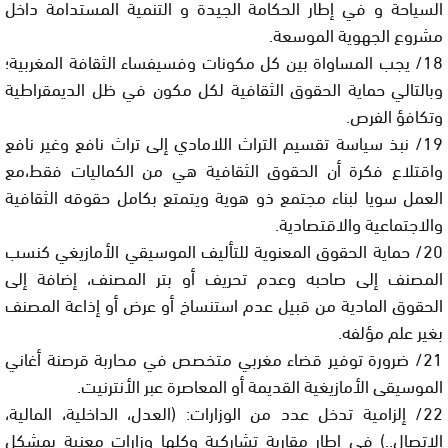
السياحة و في إطار الحكامة الجيدة و التنمية المستدامة داخل
مشروع الجهوية الموسعة.
18/ يجب المساواة بين كل مكونات وفسيفساء الثقافة المغربية؛
وبالتالي حماية الحقوق الثقافية لكل مكون في ظل الديمقراطية
وتكافؤ الفرص.
19/ نبذ سياسة تقسيم التراث اللامادي إلى تراث نافع وغير نافع
واقتلاع فكرة أن الحقوق الثقافية هي من الكماليات فقط،مع
العمل سويا لبناء مجتمع ذو هوية ويتمتع بكامل حقوقه الثقافية
والاجتماعية والاقتصادية.
20/ حماية الحقوق المعنوية للتأليف الموسيقي الأمازيغي كنسب
المصنف إلى صاحبه وعدم تحريف أو بتر المصنف، إضافة إلى
الحقوق المادية من قبيل عدم استنساخ أو عرض أو إذاعة المصنف
بغير علم مؤلفه.
21/ ضرورة توفير قضاء مغربي متخصص في محاربة قرصنة أغاني
الموسيقى الأمازيغية القديمة أو المعاصرة عبر الأنترنيت.
22/ إلزامية تدخل عدد من الوزارات: (العدل، الداخلية، المالية،
الاتصال..) في إطار مقاربة تشاركية وكلها وزارات معنية بمشكل