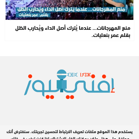
منع المهرجانات… عندما يُترك أصل الداء ويُحارب الظل
بقلم عمر بنعليات.
يستخدم هذا الموقع ملفات تعريف الارتباط لتحسين تجربتك. سنفترض أنك
جميع الحقوق محفوظة © 2026
موافق على هذا ، ولكن يمكنك إلغاء الاشتراك إذا كنت ترغب في ذلك.