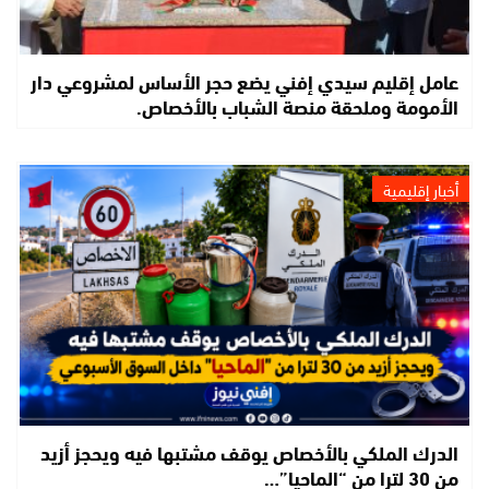
عامل إقليم سيدي إفني يضع حجر الأساس لمشروعي دار
الأمومة وملحقة منصة الشباب بالأخصاص.
أخبار إقليمية
الدرك الملكي بالأخصاص يوقف مشتبها فيه ويحجز أزيد
من 30 لترا من “الماحيا”…