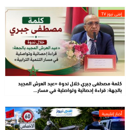
إفني نيوز TV
كلمة مصطفى جبري خلال ندوة «عيد العرش المجيد
بالجهة: قراءة إحصائية وتواصلية في مسار…
أخبار إقليمية