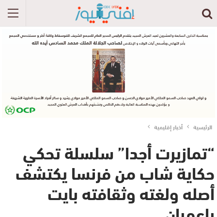
الرئيسية
أخبار إقليمية
“تمازيرت أجدا” سلسلة تحكي
حكاية شاب من فرنسا يكتشف
أصله ولغته وثقافته بايت
باعمران