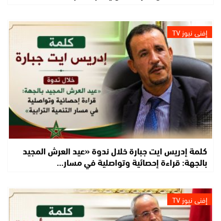
إفني نيوز TV
كلمة إدريس ايت جبارة خلال ندوة «عيد العرش المجيد
بالجهة: قراءة إحصائية وتواصلية في مسار…
إفني نيوز TV