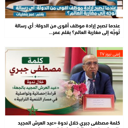
عندما تصبح إرادة موظف أقوى من الدولة: أي رسالة
تُوجَّه إلى مغاربة العالم؟ بقلم عمر…
إفني نيوز TV
كلمة مصطفى جبري خلال ندوة «عيد العرش المجيد