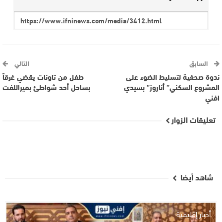
السابق
التالي
ندوة صحفية لتسليط الضوء على
طفل من تاونات يقضي غرقاً
المشروع السكني” أناروز” بسيدي
بساحل أحد شواطئ بميراللفت
افني
تعليقات الزوار
شاهد أيضا
أخبار إقليمية