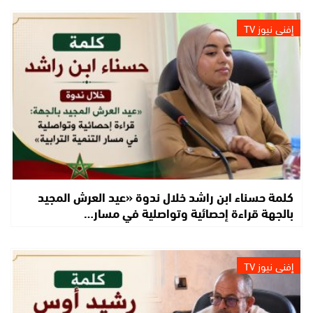
إفني نيوز TV
كلمة حسناء ابن راشد خلال ندوة «عيد العرش المجيد
بالجهة قراءة إحصائية وتواصلية في مسار…
إفني نيوز TV