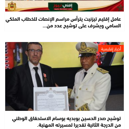
عامل إقليم تيزنيت يترأس مراسم الإنصات للخطاب الملكي
السامي ويشرف على توشيح عدد من…
أخبار إقليمية
توشيح صدر الحسين بوبديه بوسام الاستحقاق الوطني
من الدرجة الثانية تقديرا لمسيرته المهنية.