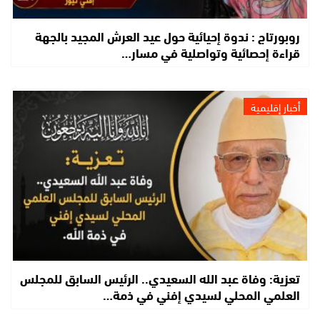
روبورتاج : ندوة إحيائية حول عيد العرش المجيد بالجهة
قراءة إحصائية وتواصلية في مسار…
أخبار إقليمية
تعزية: وفاة عبد الله السعيدي.. الرئيس السابق للمجلس
العلمي المحلي لسيدي إفني في ذمة…