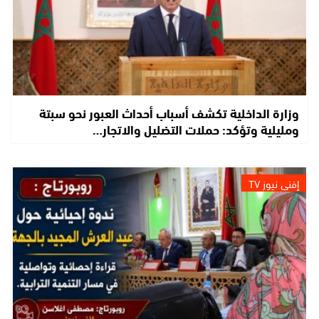
وزارة الداخلية تكشف أسباب أحداث العبور نحو سبتة
ومليلية وتؤكد: حملات التضليل والاتجار…
إفني نيوز TV