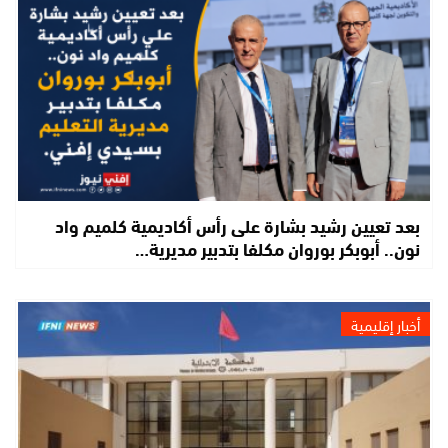
بعد تعيين رشيد بشارة على رأس أكاديمية كلميم واد
نون.. أبوبكر بوروان مكلفا بتدبير مديرية…
أخبار إقليمية