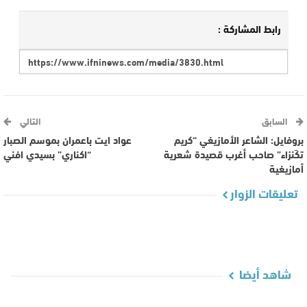
رابط المشاركة :
السابق
التالي
بروفايل: الشاعر الأمازيغي “كريم
عواد ايت باعمران بموسم الصبار
تكَنزاء” صاحب أغرب قصيدة شعرية
“اكناري” بسيدي افني
أمازيغية
تعليقات الزوار
شاهد أيضا