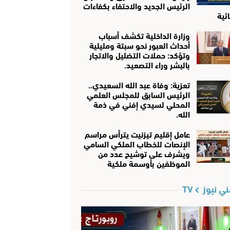
الرئيس الجديد والاحتفاء بكفاءات
ئية
وزارة الداخلية تكشف أسباب
أحداث العبور نحو سبتة ومليلية
وتؤكد: حملات التضليل والاتجار
بالبشر وراء التصعيد.
تعزية: وفاة عبد الله السعيدي..
الرئيس السابق للمجلس العلمي
المحلي لسيدي إفني في ذمة
الله.
عامل إقليم تيزنيت يترأس مراسم
الإنصات للخطاب الملكي السامي
ويشرف على توشيح عدد من
الموظفين بأوسمة ملكية
ي نيوز TV