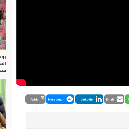
روب
الم
مسار
Email
LinkedIn
Messenger
طباعة