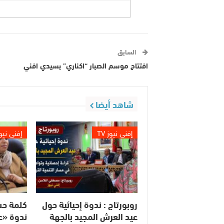
السابق
افتتاح موسم الصبار “اكناري” بسيدي افني
شاهد أيضا
إفني نيوز TV
إفني نيوز 
روبورتاج : ندوة إحيائية حول
كلمة حس
عيد العرش المجيد بالجهة
ندوة «ع