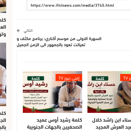
كلم
الع
التالي
وتو
السهرة الاولى من موسم أكناري: برنامج مكثف و
تعيالت تعود بالجمهور الى الزمن الجميل
TV
إفني نيوز TV
كلم
ناء ابن راشد خلال
كلمة رشيد أوس عميد
الج
يد العرش المجيد
الصحفيين بالجهات الجنوبية
بال