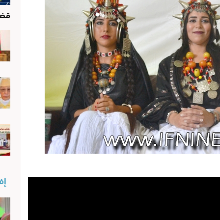
قضا
إفن