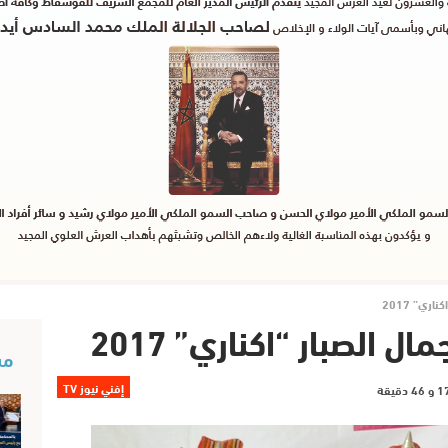
ري” 2017
ل الصبار “اكناري” 2017
مس
إفني نيوز TV