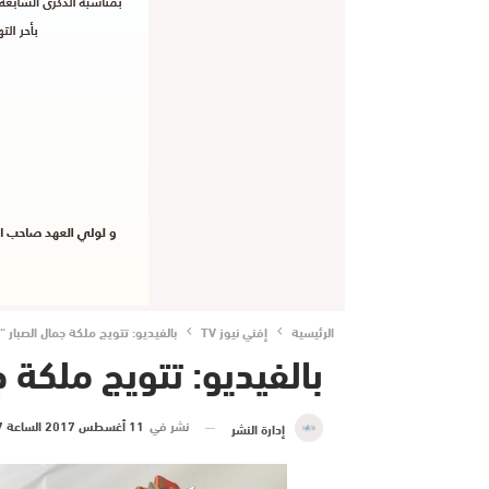
الرئيسية
إفني نيوز TV
بالفيديو: تتويج ملكة جمال الصبار “اكنا
بالفيديو: تتويج ملكة جما
نشر في
11 أغسطس 2017 الساعة 17 و 46 دقيقة
إدارة النشر