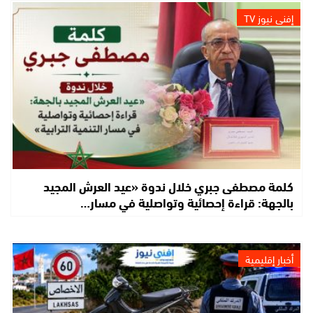
إفني نيوز TV
كلمة مصطفى جبري خلال ندوة «عيد العرش المجيد
بالجهة: قراءة إحصائية وتواصلية في مسار…
أخبار إقليمية