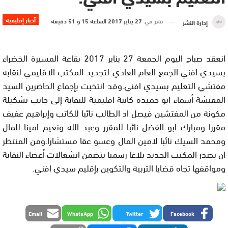
أخبار إقليمية
نشر في
27 يناير 2017 الساعة 15 و 51 دقيقة
إدارة النشر
انعقد صباح اليوم الجمعة 27 يناير 2017 بقاعة المسيرة الخضراء
بسيدي افني الجمع العام العادي لتجديد المكتب الاقليمي لنقابة
مفتشي التعليم بسيدي افني.وقد انتخبت بإجماع الحاضرين السيد
المفتشة أسماء ابو حميدة كاتبة اقليمية للنقابة إلى جانب تشكيلة
مكونة من المفتشين فيصل اد الطالب نائبا للكاتب وإبراهيم عفيف
مقررا ومبارك ابو الفضل نائبا للمقرر وعبد الله ونعيم امينا للمال
ومحمد السيك نائبا لامين المال وعسو عقا مستشارا.ومن المنتظر
ان يصدر المكتب الجديد بلاغا رسميا يتضمن انشغالات أعضاء النقابة
ومواقفها تجاه قضايا التربية والتكوين بإقليم سيدي افني.
Email
WhatsApp
Twitter
Facebook