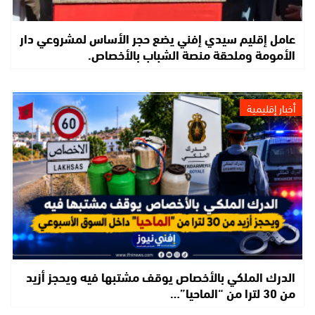
عامل إقليم سيدي إفني يضع حجر الأساس لمشروعي دار
الأمومة وملحقة منصة الشباب بالأخصاص.
أخبار إقليمية
الدرك الملكي بالأخصاص يوقف مشتبها فيه ويحجز أزيد
من 30 لترا من “الماحيا”…