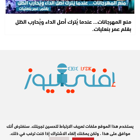
منع المهرجانات… عندما يُترك أصل الداء ويُحارب الظل
بقلم عمر بنعليات.
يستخدم هذا الموقع ملفات تعريف الارتباط لتحسين تجربتك. سنفترض أنك
جميع الحقوق محفوظة © 2026
موافق على هذا ، ولكن يمكنك إلغاء الاشتراك إذا كنت ترغب في ذلك.