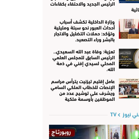
الرئيس الجديد والاحتفاء بكفاءات
ئية
وزارة الداخلية تكشف أسباب
أحداث العبور نحو سبتة ومليلية
وتؤكد: حملات التضليل والاتجار
بالبشر وراء التصعيد.
تعزية: وفاة عبد الله السعيدي..
الرئيس السابق للمجلس العلمي
المحلي لسيدي إفني في ذمة
الله.
عامل إقليم تيزنيت يترأس مراسم
الإنصات للخطاب الملكي السامي
ويشرف على توشيح عدد من
الموظفين بأوسمة ملكية
ي نيوز TV