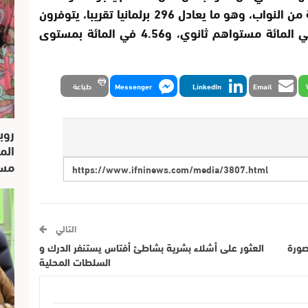
التعليمية، مشيرة إلى أن 74.68 في المائة من النواب، وهو ما يعادل 296 برلمانيا تقريبا، يتوفرون
على مستوى تعليمي عال؛ فيما 19.49 في المائة مستواهم ثانوي، و4.56 في المائة بمستوى
Email
LinkedIn
Messenger
طباعة
روب
الم
مسار
التالي
صورة
العثور على أشلاء بشرية بشاطئ أفتاس يستنفر الدرك و
السلطات المحلية