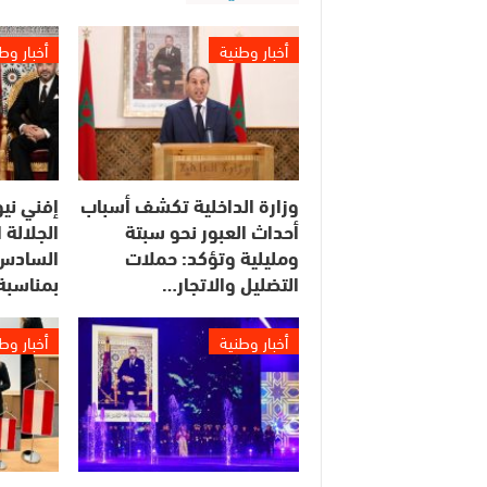
أخبار وطنية
أخبار وط
وزارة الداخلية تكشف أسباب
إفني ني
أحداث العبور نحو سبتة
الجلالة
ومليلية وتؤكد: حملات
السادس 
التضليل والاتجار…
بمناسبة
أخبار وطنية
أخبار وط