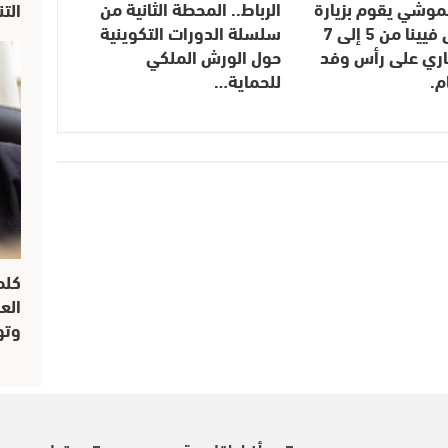
موشي يقوم بزيارة
الرباط.. المحطة الثانية من
الت
عمل إلى فيينا من 5 إلى 7
سلسلة الدورات التكوينية
اري على رأس وفد
حول الورش الملكي
م.
للحماية…
كلم
الع
وتو