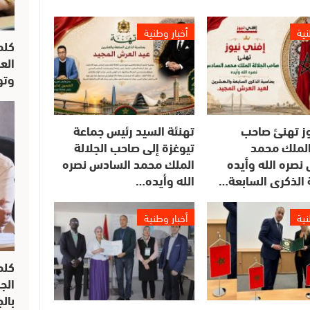
نية
أخبار وطنية
كلم
الع
وتو
وز تهنئ صاحب
تهنئة السيد رئيس جماعة
 الملك محمد
تيوغزة إلى صاحب الجلالة
نصره الله وأيده
الملك محمد السادس نصره
 الذكرى السابعة…
الله وأيده…
نية
أخبار وطنية
كلم
الج
بال