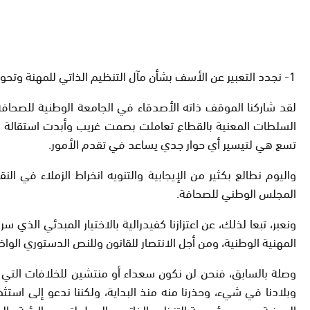
1- نجدد التعبير عن الأسف بشأن مآل التنظيم الذاتي للمهنة وتحوله اليوم إلى تنظيم مؤقت، وهو ما يخالف، كما قلنا منذ أول يوم، المادة 28 من دستور المملكة.
لقد شاركنا الموقف ذاته الأصدقاء في الجامعة الوطنية للصحافة وا
السلطات المعنية بالقطاع تعاملت بصمت غريب وأبدت استقالة كل
تسع هي لتيسير أي حوار جدي يساعد في تقدم الأمور.
واليوم نطالع بكثير من الإيجابية والتنويه انخراط الزملاء في ال
المجلس الوطني للصحافة.
ونعبر، تبعا لذلك، عن اعتزازنا كفيدرالية بالاختيار المبدئي الذي
المهنية الوطنية، ومن أجل الانتصار للقانون وللنص الدستوري الواض
وصلة بالسابق، فنحن لن نكون سعداء أو منتشين للخلافات التي طف
وبلادنا في شيء، وحذرنا منه منذ البداية، ولكننا ندعو إلى استث
المعنية بمصير مؤسسة التنظيم الذاتي، والعمل لتوحيد الرؤية وال