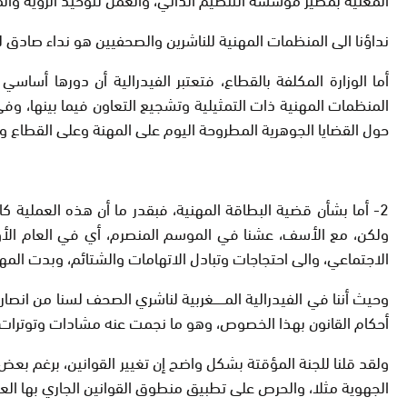
نداؤنا الى المنظمات المهنية للناشرين والصحفيين هو نداء صادق 
أما الوزارة المكلفة بالقطاع، فتعتبر الفيدرالية أن دورها أس
المنظمات المهنية ذات التمثيلية وتشجيع التعاون فيما بينها، 
حول القضايا الجوهرية المطروحة اليوم على المهنة وعلى القطاع وع
2- أما بشأن قضية البطاقة المهنية، فبقدر ما أن هذه العملية ك
ولكن، مع الأسف، عشنا في الموسم المنصرم، أي في العام الأ
الاجتماعي، والى احتجاجات وتبادل الاتهامات والشتائم، وبدت المه
وحيث أننا في الفيدرالية المــــــغربية لناشري الصحف لسنا من ا
أحكام القانون بهذا الخصوص، وهو ما نجمت عنه مشادات وتوترات 
ولقد قلنا للجنة المؤقتة بشكل واضح إن تغيير القوانين، برغم بع
الجهوية مثلا، والحرص على تطبيق منطوق القوانين الجاري بها العم