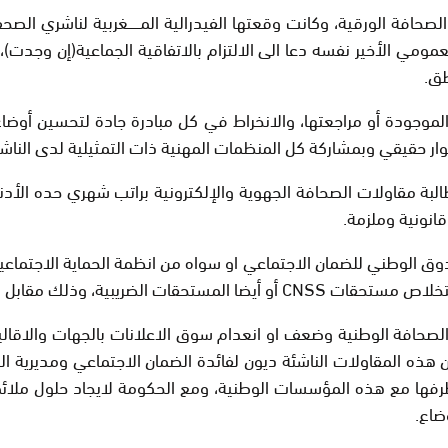
لصحافة الورقية، وكانت وقعتها الفيدرالية المــــــغربية لناشري الصحف
مومي الأخير نفسه دعا الى الالتزام بالاتفاقية الجماعية(إن وجدت)
طق.
الموجودة أو مراجعتها، والانخراط في كل مبادرة جادة لتحسين أوضاع 
ار حقيقي وبمشاركة كل المنظمات المهنية ذات التمثيلية لدى الناشر
انونية وملزمة.
ندوق الوطني للضمان الاجتماعي او سواه من انظمة الحماية الاجتماعي
منح البطاقة المهنية أو عدم منحها.
ى الصحافة الوطنية وضعف او انعدام سوق الاعلانات بالجهات والاق
ذه المقاولات الناشئة ديون لفائدة الضمان الاجتماعي ومديرية الض
طرفها مع هذه المؤسسات الوطنية، ومع الحكومة لايجاد حلول ملا
ضاع.