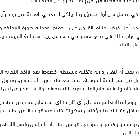
لكي نتحمل نحن أولا مسؤوليتنا، ولكي لا نعطي الفرصة لمن يردد بأن 
اسي من أجل فرض احترام القانون على الجميع، وحماية صورة المملك
وفي غياب ذلك هي تضع نفسها في صف من يريد استدامة المؤقت وقيا
لى البلاد.
ان يجب أن تبقى إدارية وتقنية وبسيطة، خصوصا بعد تراكم التجربة ال
ول من عمر اللجنة المؤقتة، عديد معضلات بهذا الخصوص، وتحول ا
نة بكاملها عارية امام الملأ تتعرض للاستخفاف والاستصغار من لدن ال
نصار توزيع البطاقة المهنية على أي كان بلا أي استحقاق منصوص عليه 
داخل مقر اللجنة المؤقتة، وبعضها تدخلت فيه قوات الأمن بطلب من 
ض نواقصها وهناتها وغموضها، هو من صلاحيات البرلمان وليس اللجنة،
ل الان.