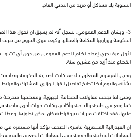
السنوية بلا مشاكل أو مزيد من التدني العام.
3- وبشان الدعم العمومي، نسجل أنه لم يسبق ان تحول هذا الم
الحكومة ووزارتها المكلفة بالقطاع، وكيف تنوي الخروج من صرف ا
لأول مرة يجري إعداد نظام للدعم العمومي من دون أي تشاور م
القطاع منذ أزيد من عشرين سنة.
وحتى المرسوم المتعلق بالدعم كانت أصدرته الحكومة وصادقت عل
بشأنه، واليوم أيضا تطبخ تفاصيل القرار الوزاري المشترك والمرتبط 
وحتى لما نجحت مقاولات للصحافة الجهوية، ومعظمها منخرطة في ا
كما وقع في طنجة والداخلة وأگادير، وكانت جهات أخرى ماضية في 
عليها، فقد اختلقت مبررات بيروقراطية كان يمكن تجاوزها، وعطلت 
إن الفيدرالية المــــــغربية لناشري الصحف تؤكد أنها مستمرة ف
المقاولات الوطنية والجهوية وفي المقاولات الصغرى والمتوسطة،