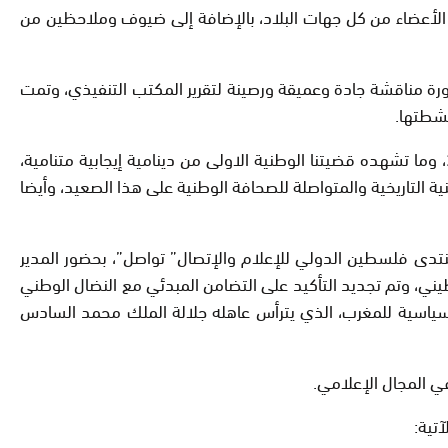
 وحضر أشغالها الأعضاء من كل جهات البلاد، بالإضافة إلى ضيوف وملاحظين من
ورة مناقشة جادة وعميقة ورصينة لتقرير المكتب التنفيذي، وتمت
نشطتها.
وتزامن هذا الإجتماع مع تبني مجلس الأمن التابع للأمم المتحدة، للقرار 2756، الذي يمدد ولاية المينورسو إلى غاية 31 أكتوبر 2025، وما تشهده قضيتنا الوطنية الاولى من دينامية إيجابية متنامية،
نية التاريخية والمتواصلة للصحافة الوطنية على هذا الصعيد، وأيضا
منتدى فلسطين الدولي للإعلام والإتصال” تواصل”، بحضور المدير
ي، وتم تجديد التأكيد على التضامن المبدئي مع النضال الوطني
والسياسية للمغرب، الذي يترأس عاهله جلالة الملك محمد السادس
ي المجال الإعلامي.
آتية: