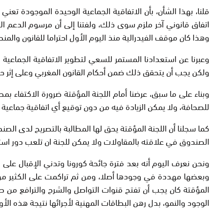
قلنا، بهذا الشأن، بأن الاتفاقية الجماعية الوحيدة الموجودة تعني ا
اتفاق قانوني آخر ملزم سوى ذلك، ولفتنا إلى أن مرسوم الدعم الع
وهذا كان موقف الفيدرالية منذ اليوم الأول احتراما للقانون والمن
وعبرنا عن استعدادنا المستمر للسعي لتطوير الاتفاقية الجماعية 
ولكن يجب أن يتحقق ذلك ضمن أحكام القانون المغربي وعلى إثر حو
للصحافة، ولا يمكن الزيادة فيه من دون توقيع أي اتفاقية جماعية ق
كما سجلنا أن اللجنة المؤقتة يحق لها المطالبة بالتصريح لدى الص
الصندوق في علاقته بالمقاولات ولا يمكن للجنة ان تلعب دور استخلاص مستحقات CNSS أو أيضا المستحقات الضريبية، وذلك مقابل 
ونحن نعرف اليوم أنه بعد فترة جائحة كورونا وتدني الإقبال عل
وبعضها مهددة في وجودها أصلا، ومن ثم تراكمت على الكثير من ه
المؤقتة كان يجب أن تفتح قنوات التواصل والشرح والترافع من 
الوجود والنمو، بدل رهن البطاقات المهنية لأجرائها نتيجة هذه الأو