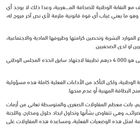
 مع النقابة الوطنية للصحافة المــــــغربية، وعدا ذلك لا يوجد أي
، وهو ما يعني غياب أي قوة قانونية ملزمة لأي نص آخر مروج له،
الموارد البشرية وتحصين كرامتها وظروفها المادية والاجتماعية،
ين او لدى الصحفيين.
وبناء على ما سبق، عرضنا أمام اللجنة المؤقتة ضرورة الاكتفاء بمطالبة مقاولات الصحافة الجهوية والإلكترونية براتب شهري حده الأدنى هو:4.000 درهم تطبيقا لاجتهاد سابق اتخذه المجلس الوطني
ة الوطنية، ولكن التأكد من الأداءات الفعلية كاملة هذه مسؤولية
اليم، باتت معظم المقاولات الصغرى والمتوسطة تعاني من أزمات
رائب، وهي تتفاوض بشأنها وتحاول ايجاد حلول ومخارج، واللجنة
ئمة لمثل هذه الوضعيات الفعلية، ومساعدة هذه المقاولات على