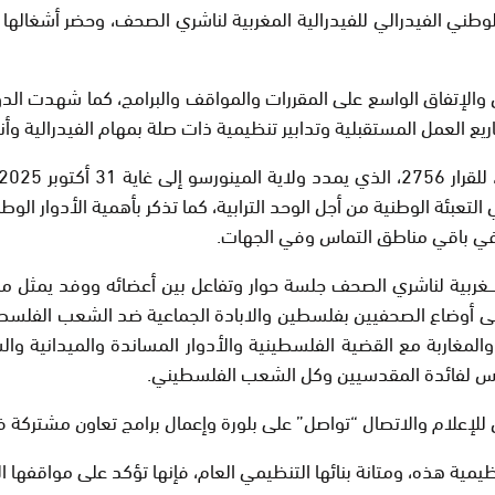
ط الدورة الثالثة للمجلس الوطني الفيدرالي للفيدرالية المغربية لناشري الصحف،
والإتفاق الواسع على المقررات والمواقف والبرامج، كما شهدت الد
يع العمل المستقبلية وتدابير تنظيمية ذات صلة بمهام الفيدرالية وأ
لتعبئة الوطنية من أجل الوحد الترابية، كما تذكر بأهمية الأدوار الوط
 وفي باقي مناطق التماس وفي الجهات.
ــــغربية لناشري الصحف جلسة حوار وتفاعل بين أعضائه ووفد يمثل 
لى أوضاع الصحفيين بفلسطين والابادة الجماعية ضد الشعب الفلسطين
والمغاربة مع القضية الفلسطينية والأدوار المساندة والميدانية 
لقدس لفائدة المقدسيين وكل الشعب الفلسطيني.
 للإعلام والاتصال “تواصل” على بلورة وإعمال برامج تعاون مشتركة ف
ظيمية هذه، ومتانة بنائها التنظيمي العام، فإنها تؤكد على مواقفها ال