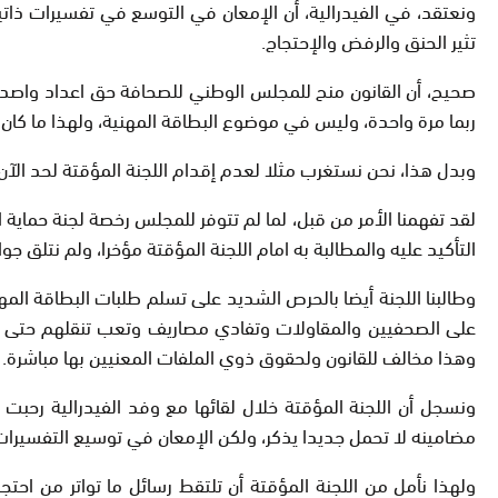
ونعتقد، في الفيدرالية، أن الإمعان في التوسع في تفسيرات ذاتي
تثير الحنق والرفض والإحتجاج.
صحيح، أن القانون منح للمجلس الوطني للصحافة حق اعداد واصدار 
ربما مرة واحدة، وليس في موضوع البطاقة المهنية، ولهذا ما كان
وبدل هذا، نحن نستغرب مثلا لعدم إقدام اللجنة المؤقتة لحد الآن ع
لقد تفهمنا الأمر من قبل، لما لم تتوفر للمجلس رخصة لجنة حماية 
التأكيد عليه والمطالبة به امام اللجنة المؤقتة مؤخرا، ولم نتلق جواب
وطالبنا اللجنة أيضا بالحرص الشديد على تسلم طلبات البطاقة الم
على الصحفيين والمقاولات وتفادي مصاريف وتعب تنقلهم حتى الر
وهذا مخالف للقانون ولحقوق ذوي الملفات المعنيين بها مباشرة.
ونسجل أن اللجنة المؤقتة خلال لقائها مع وفد الفيدرالية رحب
مضامينه لا تحمل جديدا يذكر، ولكن الإمعان في توسيع التفسيرات
ولهذا نأمل من اللجنة المؤقتة أن تلتقط رسائل ما تواتر من احتج