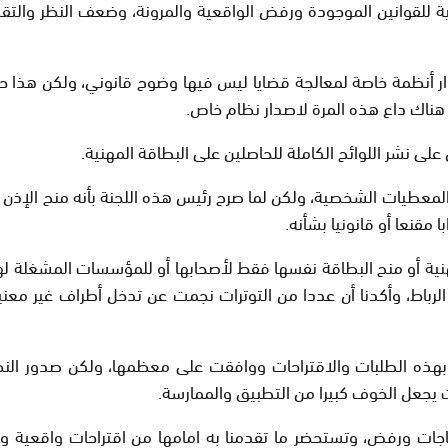
ة للقوانين الموجودة ورفض الواقعية والمرونة، وضعف النظر والتقدي
أنظمة خاصة لمعالجة قضايا ليس فيها وضوح قانوني، ولكن هذا حل اس
 هناك داع هذه المرة لاصدار نظام خاص.
لى نشر اللوائح الكاملة للحاصلين على البطاقة المهنية.
المعطيات الشخصية، ولكن لما صرح رئيس هذه اللجنة بأنه منح الإذن بذ
ا مقنعا أو قانونيا بشأنه.
هنية أو منح البطاقة نفسها فقط لأصحابها أو للمؤسسات المشغلة لهم
باط، وأكدنا أن عددا من التوترات نجمت عن تدخل أطراف غير معنية
ت بهذه الطلبات والاقتراحات ووافقت على معظمها، ولكن صدور النظ
 يجعل الخوف كبيرا من التطبيق والممارسة.
اجات ورفض، وتستحضر ما تقدمنا به امامها من اقتراحات واقعية وايجا