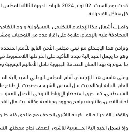
قدت يوم السبت: 02 نونبر 2024 بالربا
كل هياكل الفيدرالية.
وتميزت أشغال هذا الإجتماع التنظيمي بالمسؤولية وروح التضامن 
المصادقة عليه بالإجماع، علاوة على إقرار عدد من التوصيات ومشار
وهو ما يجعل الفيدرالية تجدد التأكيد على انخراطها اللامشروط في ا
ما تقوم به بهذا الشان الصحافة الجهوية داخل الأقاليم الجنوبية
وعلى هامش هذا الإجتماع، أقام المجلس الوطني للفيدرالية المــ
العام بالنيابة لوكالة بيت مال القدس الشريف، خصصت للإطلاع ع
الفلسطيني، كما جرى استحضار الإرتباط التاريخي الأصيل للمغرب 
لجنة القدس، والتنويه ببرامج وجهود ودينامية وكالة بيت مال ا
واتفقت الفيدرالية المــــــغربية لناشري الصحف مع منتدى فلسطين
وإذ تسجل الفيدرالية المــــــغربية لناشري الصحف نجاح محطتها التن