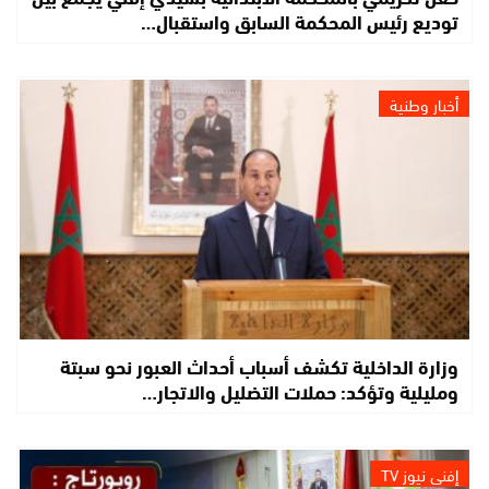
توديع رئيس المحكمة السابق واستقبال…
أخبار وطنية
وزارة الداخلية تكشف أسباب أحداث العبور نحو سبتة
ومليلية وتؤكد: حملات التضليل والاتجار…
إفني نيوز TV