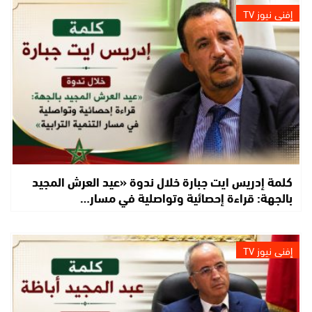
إفني نيوز TV
كلمة إدريس ايت جبارة خلال ندوة «عيد العرش المجيد
بالجهة: قراءة إحصائية وتواصلية في مسار…
إفني نيوز TV