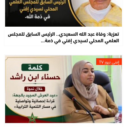
تعزية: وفاة عبد الله السعيدي.. الرئيس السابق للمجلس
العلمي المحلي لسيدي إفني في ذمة…
إفني نيوز TV