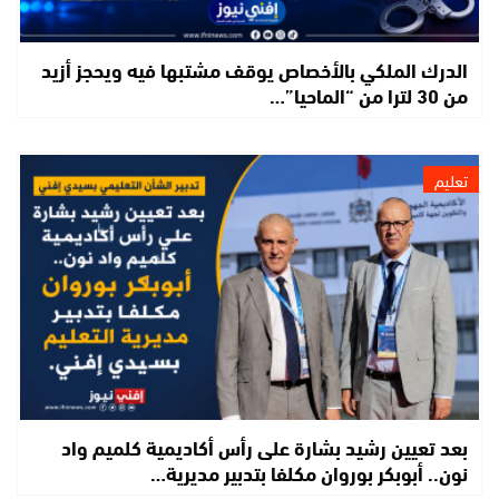
الدرك الملكي بالأخصاص يوقف مشتبها فيه ويحجز أزيد
من 30 لترا من “الماحيا”…
تعليم
بعد تعيين رشيد بشارة على رأس أكاديمية كلميم واد
نون.. أبوبكر بوروان مكلفا بتدبير مديرية…