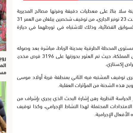
ة سلا بناءً على معطيات دقيقة وفرتها مصالح المديرية
العامة لمراقبة التراب الوطني، مساء يوم السبت 23 نونبر الجاري، من توقيف شخصين يبلغان من العمر 31
وابق القضائية، وذلك للاشتباه في تورطهما في حيازة
ستوى المحطة الطرقية بمدينة الرباط، مباشرة بعد وصوله
على متن حافلة قادمة من إحدى مدن شمال المملكة، حيث تم العثور بحوزتها على 3196 قرص مخدر،
روب
راص إكستازي.
الم
مسار
رى توقيف المشتبه فيه الثاني بمنطقة قرية أولاد موسى
يج هذه الشحنة من المؤثرات العقلية.
 الحراسة النظرية رهن إشارة البحث الذي يجري بإشراف من
الامتدادات المحتملة لهذا النشاط الإجرامي، وكذا توقيف
لأفعال الإجرامية.