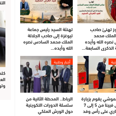
الت
وز تهنئ صاحب
تهنئة السيد رئيس جماعة
 الملك محمد
تيوغزة إلى صاحب الجلالة
نصره الله وأيده
الملك محمد السادس نصره
 الذكرى السابعة…
الله وأيده…
نية
أخبار وطنية
كلم
الع
وتو
موشي يقوم بزيارة
الرباط.. المحطة الثانية من
عمل إلى فيينا من 5 إلى 7
سلسلة الدورات التكوينية
اري على رأس وفد
حول الورش الملكي