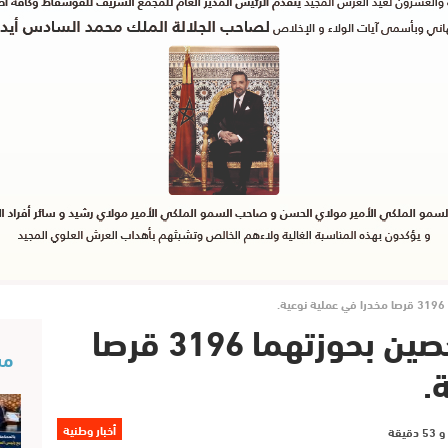
.
الأمن بسلا يوقف شخصين بحوزتهما 3196 قرصا
مس
.
أخبار وطنية