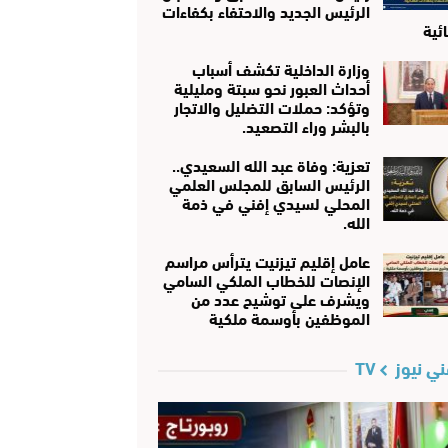
الرئيس الجديد والاحتفاء بكفاءات
ئية
وزارة الداخلية تكشف أسباب
أحداث العبور نحو سبتة ومليلية
وتؤكد: حملات التضليل والاتجار
بالبشر وراء التصعيد.
تعزية: وفاة عبد الله السعيدي..
الرئيس السابق للمجلس العلمي
المحلي لسيدي إفني في ذمة
الله.
عامل إقليم تيزنيت يترأس مراسم
الإنصات للخطاب الملكي السامي
ويشرف على توشيح عدد من
الموظفين بأوسمة ملكية
ي نيوز TV