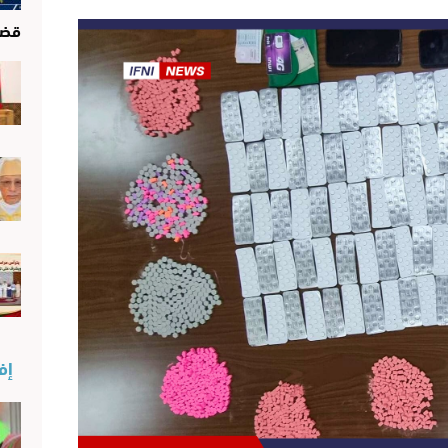
قضا
إفن