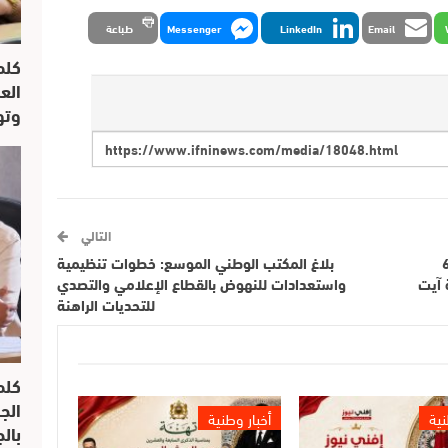
Email
LinkedIn
Messenger
طباعة
كلم
الع
وتو
التالي
يت يخلد الذكرى 68
بلاغ المكتب الوطني الموسع: خطوات تنظيمية
رى 67 لانتفاضة آيت
واستعدادات للنهوض بالقطاع الإعلامي والتصدي
للتحديات الراهنة
كلم
الج
نية
أخبار وطنية
بال