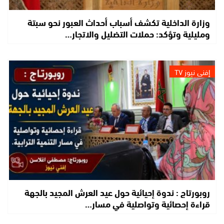
وزارة الداخلية تكشف أسباب أحداث العبور نحو سبتة
ومليلية وتؤكد: حملات التضليل والاتجار…
إفني نيوز TV
روبورتاج : ندوة إحيائية حول عيد العرش المجيد بالجهة
قراءة إحصائية وتواصلية في مسار…