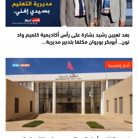
بعد تعيين رشيد بشارة على رأس أكاديمية كلميم واد
نون.. أبوبكر بوروان مكلفا بتدبير مديرية…
أخبار إقليمية