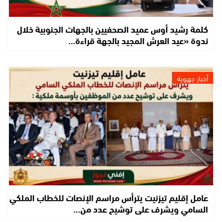
كلمة رشيد أوس عميد الصحفيين بالجهات الجنوبية خلال
ندوة «عيد العرش المجيد بالجهة قراءة…
أخبار جهوية
عامل إقليم تيزنيت يترأس مراسم الإنصات للخطاب الملكي
السامي ويشرف على توشيح عدد من…