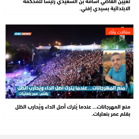
تعيين القاضي أسامة بن السعيدي رئيسا للمحكمة
الابتدائية بسيدي إفني.
مقالات وآراء
منع المهرجانات… عندما يُترك أصل الداء ويُحارب الظل
بقلم عمر بنعليات.