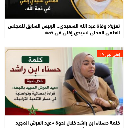
تعزية: وفاة عبد الله السعيدي.. الرئيس السابق للمجلس
العلمي المحلي لسيدي إفني في ذمة…
إفني نيوز TV
كلمة حسناء ابن راشد خلال ندوة «عيد العرش المجيد