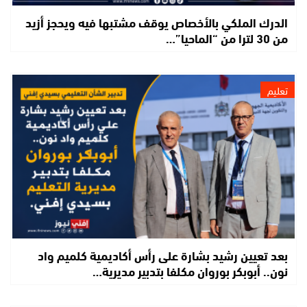
الدرك الملكي بالأخصاص يوقف مشتبها فيه ويحجز أزيد
من 30 لترا من “الماحيا”…
تعليم
بعد تعيين رشيد بشارة على رأس أكاديمية كلميم واد
نون.. أبوبكر بوروان مكلفا بتدبير مديرية…