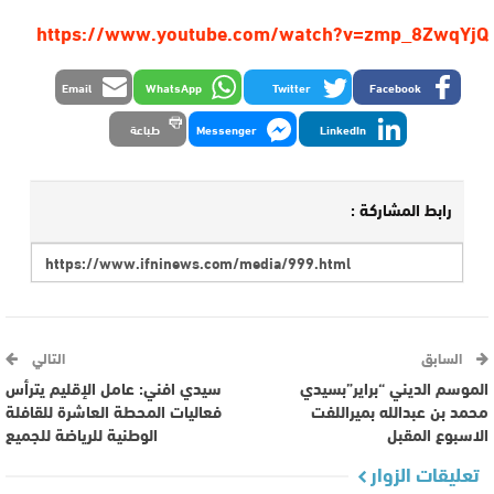
https://www.youtube.com/watch?v=zmp_8ZwqYjQ
Email
WhatsApp
Twitter
Facebook
LinkedIn
Messenger
طباعة
رابط المشاركة :
السابق
التالي
الموسم الديني “براير”بسيدي
سيدي افني: عامل الإقليم يترأس
محمد بن عبدالله بميراللفت
فعاليات المحطة العاشرة للقافلة
الاسبوع المقبل
الوطنية للرياضة للجميع
تعليقات الزوار