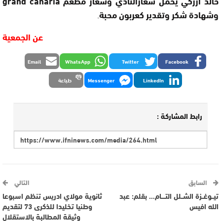
خالد ازركي يحمل شعارالنادي وشعار مطعم grand canaria
وشهادة شكر وتقدير كعربون محبة
.
عن الجمعية
Email
WhatsApp
Twitter
Facebook
LinkedIn
Messenger
طباعة
رابط المشاركة :
السابق
التالي
تيــوغــزة الشــلل التــــام… بقلم: عبد
ثانوية مولاي ادريس تنظم اسبوعا
الله افيس
وطنيا تخليدا للذكرى 73 لتقديم
وثيقة المطالبة بالاستقلال