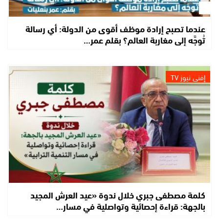
عندما تصبح إرادة موظف أقوى من الدولة: أي رسالة
تُوجَّه إلى مغاربة العالم؟ بقلم عمر…
إفني نيوز TV
كلمة مصطفى جبري خلال ندوة «عيد العرش المجيد
بالجهة: قراءة إحصائية وتواصلية في مسار…