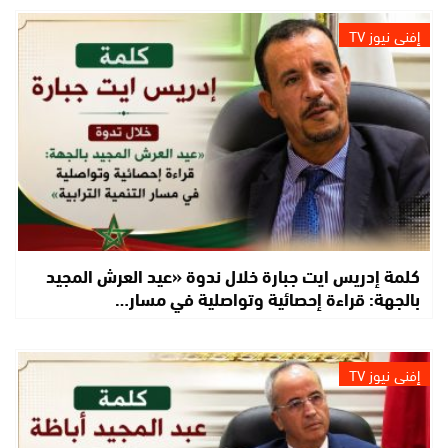
إفني نيوز TV
كلمة إدريس ايت جبارة خلال ندوة «عيد العرش المجيد
بالجهة: قراءة إحصائية وتواصلية في مسار…
إفني نيوز TV