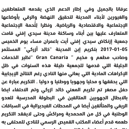
عرفانا بالجميل وفي إطار الدعم الذي يقدمه المتعاطفين
والغيورين لأبناء المدينة لتحقيق النهضة والرقي بأوضاعها
الإجتماعية والاقتصادية والرياضية. ونظرا لِلُّحمة الإجتماعية
المتعارف عليها بين أبناء وساكنة مدينة سيدي إفني قامت
جمعية إزنكاض سيدي إفني أيت باعمران مساء يوم الخميس
05-01-2017 بتكريم إبن المدينة “خالد أزركي” المستثمر
وصاحب مطعم و مخيم ” Gran Canaria “نظير الخدمات
الجليلة التي قدمها للجمعية طيلة هذه السنوات في ظل
الإكراهات المادية التي يعاني منها النادي رغم النتائج الإيجابية
التي يحققها و محليا وجهويا ووطنيا و دوليا . التكريم عبارة عن
حفل مصغر تم تكريم المعني خالد ازركي وتم الاحتفاء ايضا
بالابطال الجهويين المتالقين في البطولة المدرسية للعدو
الريفي والمتألقين أيضا في المحطات الفيديرالية في السباقات
الوطنية في كل من المحمدية ومراكش وحتى لايفقد التكريم
طعمه قدم أعضاء المكتب القميص الرسمي للنادي للمحتفى به