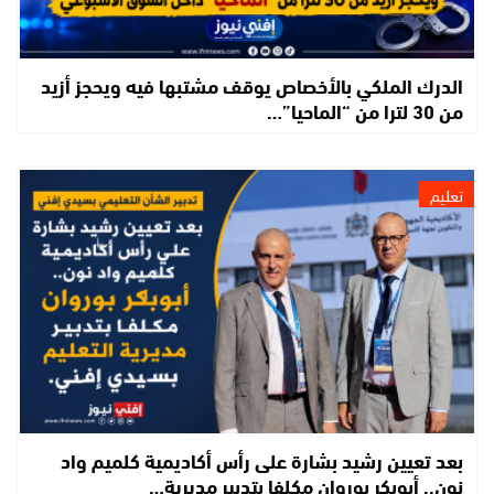
الدرك الملكي بالأخصاص يوقف مشتبها فيه ويحجز أزيد
من 30 لترا من “الماحيا”…
تعليم
بعد تعيين رشيد بشارة على رأس أكاديمية كلميم واد
نون.. أبوبكر بوروان مكلفا بتدبير مديرية…