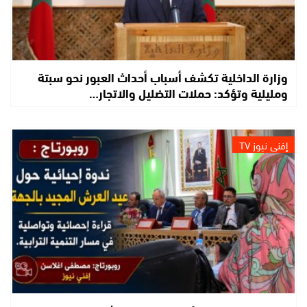
وزارة الداخلية تكشف أسباب أحداث العبور نحو سبتة
ومليلية وتؤكد: حملات التضليل والاتجار…
إفني نيوز TV