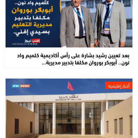
بعد تعيين رشيد بشارة على رأس أكاديمية كلميم واد
نون.. أبوبكر بوروان مكلفا بتدبير مديرية…
أخبار إقليمية