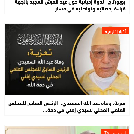
روبورتاج : ندوة إحيائية حول عيد العرش المجيد بالجهة
قراءة إحصائية وتواصلية في مسار…
أخبار إقليمية
تعزية: وفاة عبد الله السعيدي.. الرئيس السابق للمجلس
العلمي المحلي لسيدي إفني في ذمة…
إفني نيوز TV