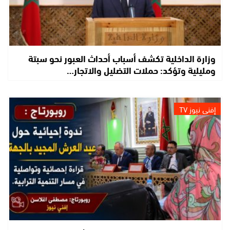
وزارة الداخلية تكشف أسباب أحداث العبور نحو سبتة
ومليلية وتؤكد: حملات التضليل والاتجار…
إفني نيوز TV