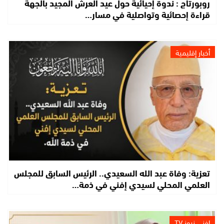
روبورتاج : ندوة إحيائية حول عيد العرش المجيد بالجهة
قراءة إحصائية وتواصلية في مسار…
أخبار إقليمية
تعزية: وفاة عبد الله السعيدي.. الرئيس السابق للمجلس
العلمي المحلي لسيدي إفني في ذمة…
إفني نيوز TV