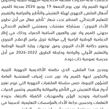
لجهة كلميم واد نون، يوم الجمعة 19 يونيو 2026 بمدينة كلميم،
أشغال الملتقى الجهوي لهيئة التفتيش والتأطير والمراقبة والتقييم
للتعليم الابتدائي، المنظم تحت شعار “تأطير فعال من أجل تطوير
الأداء التربوي”، بمشاركة مفتشات ومفتشي التعليم الابتدائي
بجهتي كلميم واد نون والعيون الساقية الحمراء، وذلك في إطار
الدينامية الوطنية الرامية إلى مواكبة تنزيل برامج الإصلاح التربوي
وتعزيز حكامة الأداء التربوي وفق توجهات وزارة التربية الوطنية
والتعليم الأولي والرياضة وخارطة الطريق 2022-2026 من أجل
مدرسة عمومية ذات جودة.
ويندرج هذا الملتقى، الذي نظمته الأكاديمية الجهوية للتربية
والتكوين لجهة كلميم واد نون تحت إشراف المفتشية العامة
للشؤون التربوية، ضمن سلسلة الملتقيات الجهوية التي تروم تعزيز
أدوار هيئة التفتيش في التأطير والمواكبة والتقييم، وتثمين الخبرات
الميدانية، وتوحيد الرؤى والمنهجيات الكفيلة بالارتقاء بجودة
التعلمات وتحسين نجاعة الأداء بالمؤسسات التعليمية، لاسيما في
سياق توسيع وتنزيل نموذج مؤسسات ومدارس الريادة.