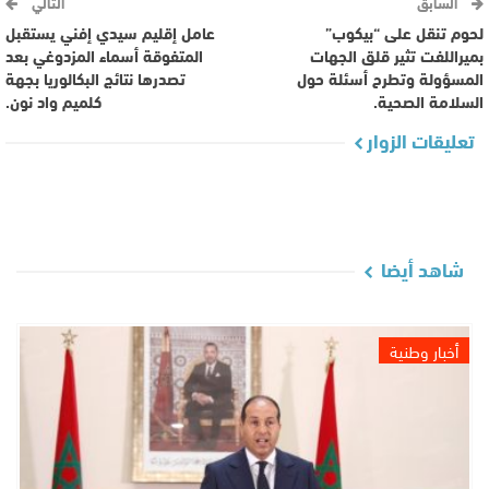
السابق
التالي
لحوم تنقل على “بيكوب”
عامل إقليم سيدي إفني يستقبل
بميراللفت تثير قلق الجهات
المتفوقة أسماء المزدوغي بعد
المسؤولة وتطرح أسئلة حول
تصدرها نتائج البكالوريا بجهة
السلامة الصحية.
كلميم واد نون.
تعليقات الزوار
شاهد أيضا
أخبار وطنية