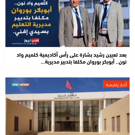
بعد تعيين رشيد بشارة على رأس أكاديمية كلميم واد
نون.. أبوبكر بوروان مكلفا بتدبير مديرية…
أخبار إقليمية