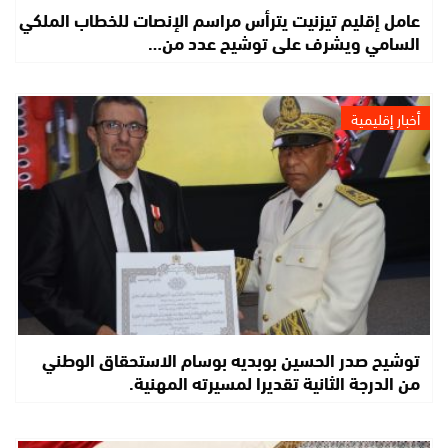
عامل إقليم تيزنيت يترأس مراسم الإنصات للخطاب الملكي
السامي ويشرف على توشيح عدد من…
أخبار إقليمية
توشيح صدر الحسين بوبديه بوسام الاستحقاق الوطني
من الدرجة الثانية تقديرا لمسيرته المهنية.