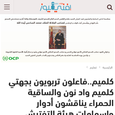
الرئيسية
تعليم
كلميم..فاعلون تربويون بجهتي
كلميم واد نون والساقية
الحمراء يناقشون أدوار
وإسهامات هيئة التفتيش