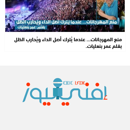
منع المهرجانات… عندما يُترك أصل الداء ويُحارب الظل
بقلم عمر بنعليات.