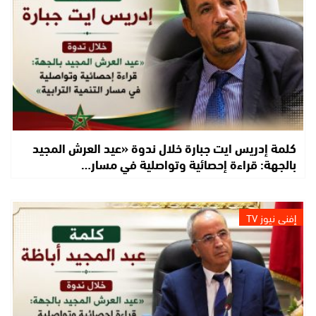
كلمة إدريس ايت جبارة خلال ندوة «عيد العرش المجيد
بالجهة: قراءة إحصائية وتواصلية في مسار…
إفني نيوز TV