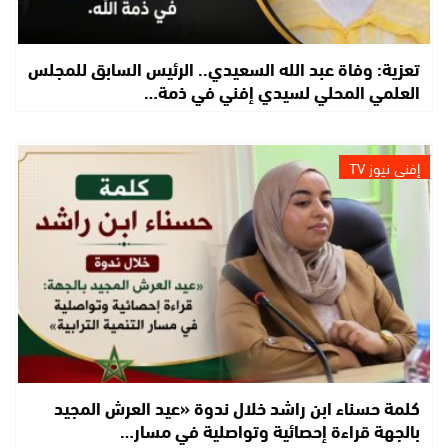
تعزية: وفاة عبد الله السعيدي.. الرئيس السابق للمجلس
العلمي المحلي لسيدي إفني في ذمة…
إفني نيوز TV
كلمة حسناء ابن راشد خلال ندوة «عيد العرش المجيد
بالجهة قراءة إحصائية وتواصلية في مسار…