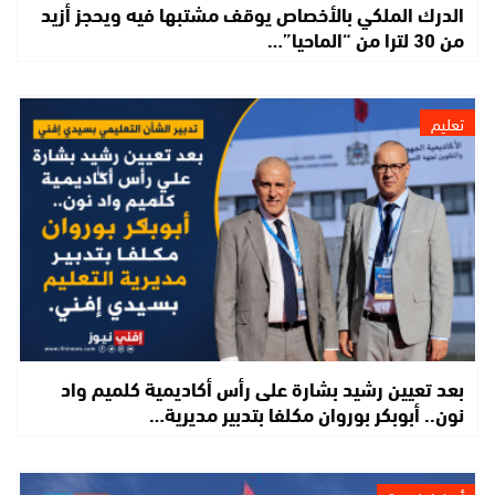
الدرك الملكي بالأخصاص يوقف مشتبها فيه ويحجز أزيد
من 30 لترا من “الماحيا”…
تعليم
بعد تعيين رشيد بشارة على رأس أكاديمية كلميم واد
نون.. أبوبكر بوروان مكلفا بتدبير مديرية…