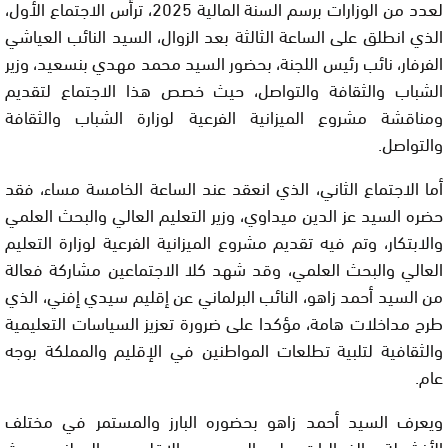
لعدد من الوزارات برسم السنة المالية 2025، ترأس الاجتماع الأول،
الذي انطلق على الساعة الثالثة بعد الزوال، السيد النائب العياشي
الفرفار، نائب رئيس اللجنة، بحضور السيد محمد مهدي بنسعيد، وزير
الشباب والثقافة والتواصل، حيث خصص هذا الاجتماع لتقديم
ومناقشة مشروع الميزانية الفرعية لوزارة الشباب والثقافة
والتواصل.
أما الاجتماع الثاني، الذي انعقد عند الساعة الخامسة مساء، فقد
حضره السيد عز الدين ميداوي، وزير التعليم العالي والبحث العلمي
والابتكار، وتم فيه تقديم مشروع الميزانية الفرعية لوزارة التعليم
العالي والبحث العلمي، وقد شهد كلا الاجتماعين مشاركة فعالة
من السيد أحمد زاهو، النائب البرلماني عن إقليم سيدي إفني، الذي
طرح مداخلات هامة، مؤكدا على ضرورة تعزيز السياسات التعليمية
والثقافية لتلبية تطلعات المواطنين في الإقليم والمملكة بوجه
عام.
ويعرف السيد أحمد زاهو بحضوره البارز والمستمر في مختلف
الأنشطة والفعاليات على الصعيدين الإقليمي والوطني، حيث