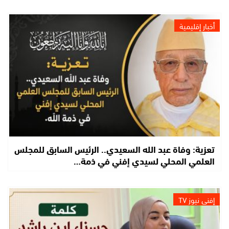
أخبار إقليمية
تعزية: وفاة عبد الله السعيدي.. الرئيس السابق للمجلس
العلمي المحلي لسيدي إفني في ذمة…
إفني نيوز TV