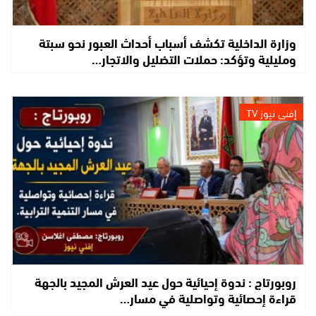
وزارة الداخلية تكشف أسباب أحداث العبور نحو سبتة
ومليلية وتؤكد: حملات التضليل والاتجار…
إفني نيوز TV
روبورتاج : ندوة إحيائية حول عيد العرش المجيد بالجهة
قراءة إحصائية وتواصلية في مسار…