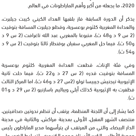
2020، ما يجعله من أكبر وأهم الماراطونات في العالم.
يذكر أن الدورة السابقة فاز بلقبها العداء الكيني كيبت جيلبرت،
والعداءة المغربية كلثوم بوعسرية، وقطع جيلبرت المسافة بتوقيت
(2 س 9 د و48 ث)، متبوعا بالمغربي عبد الله تاغرافت (2 س 9 د
و50 ث)، فيما حل المغربي سفيان بوقنطار ثالثا بتوقيت (2 س 9 د
و54 ث).
وفي فئة الإناث، قطعت العداءة المغربية كلثوم بوعسرية
المسافة بتوقيت قدره (2 س 27 د و22 ث)، فيما حلت ثانية
الإثيوبية تيجنيش جيبيسا تولو (2س 27 د و46 ث)، اما المركز الثالث
فظفرت به الإثيوبية كذلك أيلي ويباليم باسازنيو (2 س 29 د و01
ث).
كما يشار إلى أن اللجنة المنظمة، يرتقب أن تنظم ندوتين صحافيتين،
منتصف الشهر المقبل، الأولى بمدينة مراكش، والثانية في مدينة
الدار البيضاء، والتي من المرتقب ان يترأسهما مدير الماراطون رئيس
جمعية الأطلس الكبير الأستاذ محمد الكنيدري، لتسليط الضوء على