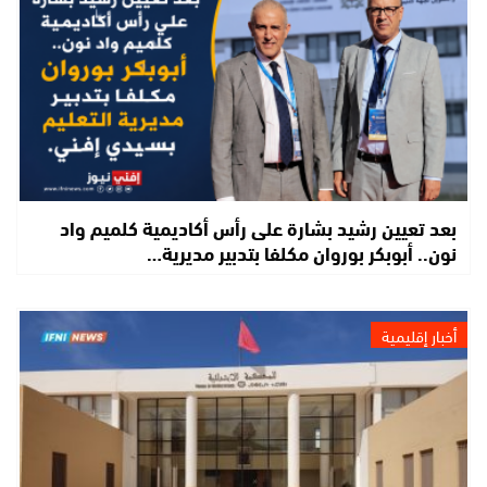
بعد تعيين رشيد بشارة على رأس أكاديمية كلميم واد
نون.. أبوبكر بوروان مكلفا بتدبير مديرية…
أخبار إقليمية