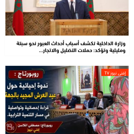
وزارة الداخلية تكشف أسباب أحداث العبور نحو سبتة
ومليلية وتؤكد: حملات التضليل والاتجار…
إفني نيوز TV