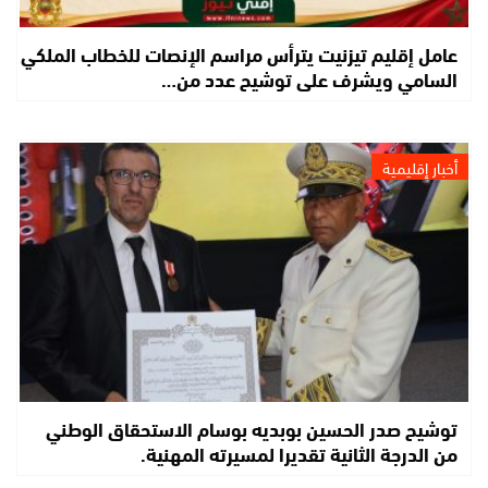
عامل إقليم تيزنيت يترأس مراسم الإنصات للخطاب الملكي
السامي ويشرف على توشيح عدد من…
أخبار إقليمية
توشيح صدر الحسين بوبديه بوسام الاستحقاق الوطني
من الدرجة الثانية تقديرا لمسيرته المهنية.