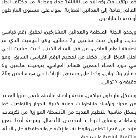
كما يرتقب مشاركة أزيد من 14000 عداء وعداءة، من مختلف أنحاء
العالم، إضافة إلى العدائين المغاربة، سواء على مستوى الماراطون
أو نصف الماراطون.
ويحذو اللجنة المنظمة والعدائين المشاركين، تحقيق رقم قياسي
جديد، والنزول تحت ساعتين و9 دقائق، وهو التوقيت الذي تم
تحقيقه العام الماضي، من قبل العداء الكيني كيبت جيلبرت الذي
احتل المركز الأول، فضلا عن تحطيم الرقم القياسي السابق، وهو
في حوزة العداء المغربي هشام القواحي، بتوقيت ساعتين و6
دقائق و3 ثواني، وكذا على مستوى الإناث الذي هو ساعتين و25
دقيقة و 7 ثواني.
ويشكل ماراطون مراكش، منصة رياضية عالمية، يلتقي فيها العديد
من مدراء ورؤساء ماراطونات دولية كبيرة، للحوار والتواصل، كما
يشكل مناسبة لتنظيم العديد من الأنشطة الموازية من تكريمات،
ولقاءات، وسباق الترحاب المخصص للأطفال، وفرصة أيضا لتعزيز
مزيد من قيم التضامن والوطنية، والإشعاع والمحافظة على البيئة،
والتنمية الرياضية والسياحية.