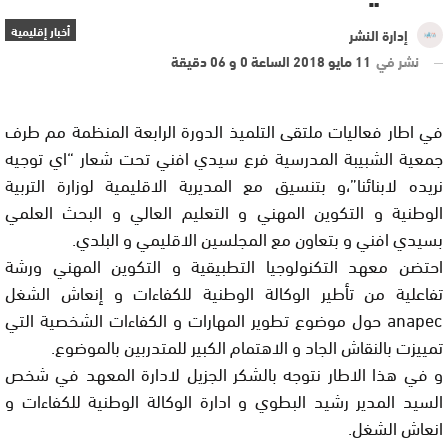
أخبار إقليمية
إدارة النشر
نشر في
11 مايو 2018 الساعة 0 و 06 دقيقة
في اطار فعاليات ملتقى التلميذ الدورة الرابعة المنظمة مم طرف
جمعية الشبيبة المدرسية فرع سيدي افني تحت شعار “اي توجيه
نريده لابنائنا”،و بتنسيق مع المديرية الاقليمية لوزارة التربية
الوطنية و التكوين المهني و التعليم العالي و البحث العلمي
بسيدي افني و بتعاون مع المجلسين الاقليمي و البلدي.
احتضن معهد التكنولوجيا التطبيقية و التكوين المهني ورشة
تفاعلية من تأطير الوكالة الوطنية للكفاءات و إنعاش الشغل
anapec حول موضوع تطوير المهارات و الكفاءات الشخصية التي
تمييزت بالنقاش الجاد و الاهتمام الكبير للمتدربين بالموضوع.
و في هذا الاطار نتوجه بالشكر الجزيل لادارة المعهد في شخص
السيد المدير رشيد البطوي و ادارة الوكالة الوطنية للكفاءات و
انعاش الشغل.