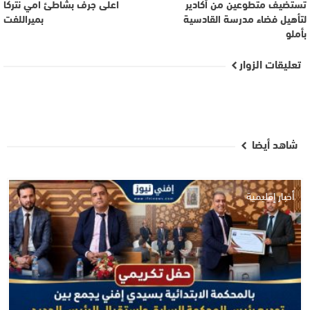
تستضيف متطوعين من أكادير
اعلى جرف بشاطئ امي نتركا
لتأهيل فضاء مدرسة القادسية
بميراللفت
بأملو
تعليقات الزوار
شاهد أيضا
أخبار إقليمية