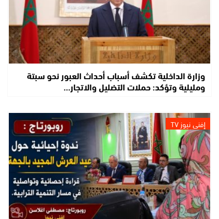
وزارة الداخلية تكشف أسباب أحداث العبور نحو سبتة
ومليلية وتؤكد: حملات التضليل والاتجار…
إفني نيوز TV