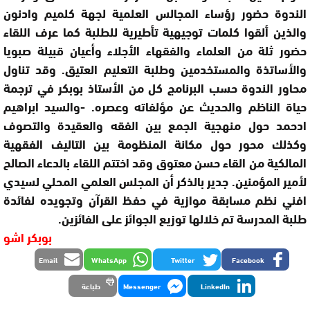
الندوة حضور رؤساء المجالس العلمية لجهة كلميم وادنون
والذين ألقوا كلمات توجيهية تأطيرية للطلبة كما عرف اللقاء
حضور ثلة من العلماء والفقهاء الأجلاء وأعيان قبيلة صبويا
والأساتذة والمستخدمين وطلبة التعليم العتيق. وقد تناول
محاور الندوة حسب البرنامج كل من الأستاذ بوبكر في ترجمة
حياة الناظم والحديث عن مؤلفاته وعصره. -والسيد ابراهيم
ادحمد حول منهجية الجمع بين الفقه والعقيدة والتصوف
وكذلك محور حول مكانة المنظومة بين التاليف الفقهية
المالكية من القاء حسن معتوق وقد اختتم اللقاء بالدعاء الصالح
لأمير المؤمنين. جدير بالذكر أن المجلس العلمي المحلي لسيدي
افني نظم مسابقة موازية في حفظ القرآن وتجويده لفائدة
طلبة المدرسة تم خلالها توزيع الجوائز على الفائزين.
بوبكر اشو
Email
WhatsApp
Twitter
Facebook
LinkedIn
Messenger
طباعة