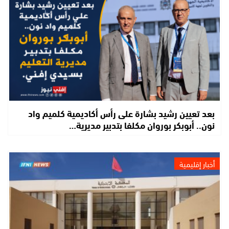
بعد تعيين رشيد بشارة على رأس أكاديمية كلميم واد
نون.. أبوبكر بوروان مكلفا بتدبير مديرية…
أخبار إقليمية