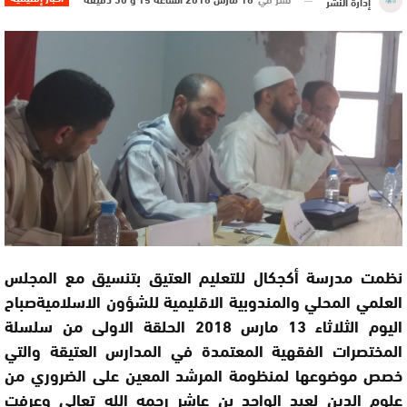
إدارة النشر
نظمت مدرسة أكجكال للتعليم العتيق بتنسيق مع المجلس
العلمي المحلي والمندوبية الاقليمية للشؤون الاسلاميةصباح
اليوم الثلاثاء 13 مارس 2018 الحلقة الاولى من سلسلة
المختصرات الفقهية المعتمدة في المدارس العتيقة والتي
خصص موضوعها لمنظومة المرشد المعين على الضروري من
علوم الدين لعبد الواحد بن عاشر رحمه الله تعالى وعرفت