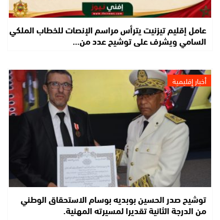
عامل إقليم تيزنيت يترأس مراسم الإنصات للخطاب الملكي
السامي ويشرف على توشيح عدد من…
أخبار إقليمية
توشيح صدر الحسين بوبديه بوسام الاستحقاق الوطني
من الدرجة الثانية تقديرا لمسيرته المهنية.