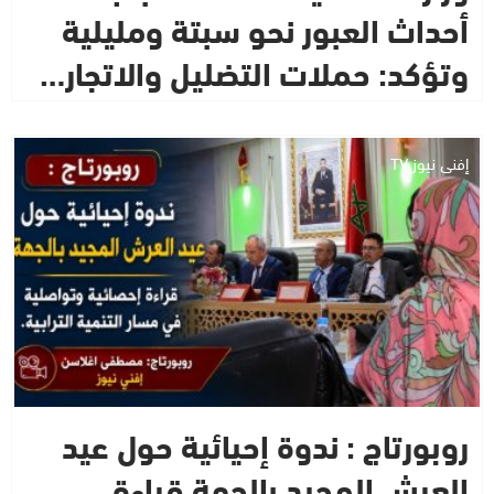
أحداث العبور نحو سبتة ومليلية
وتؤكد: حملات التضليل والاتجار…
إفني نيوز TV
روبورتاج : ندوة إحيائية حول عيد
العرش المجيد بالجهة قراءة