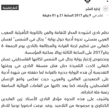
أخبار إقليمية
إدارة النشر
نشر في
9 يناير 2017 الساعة 21 و 01 دقيقة
نظم نادي انشودة المطر للثقافة والفن بالثانوية التأهيلية المغرب
العربي بمستي، ندوة أدبية حول رواية ” رجال في الشمس” لغسان
كنفاني من تنظيم لجنة القراءة والمطالعة بالنادي يوم الجمعة 6
يناير2017 على الساعة الثالثة زوالا بمكتبة المؤسسة.
وبخصوص إختيار رواية رجال في الشمس لكاتبها الفلسطيني غسان
كنفاني اكدت التلميذة حنان هنان منسقة النادي في ورقتها
التقديمية أن هده الرواية جديرة بالقراءة لما حققته من شهرة أدبية
على الصعيدين العالمي والعربي، حيت تعكس واقع الإنسان
الفلسطيني وأزمته، كما يعد كاتبها من القامات الروائية السامقة
رغمة قلة انتاجاته،
واشرف على هذه الندوة مؤطر النادي الأستاذ زين العابدين
الكنتاوي و مجموعة من التلاميد ،وقد عرفت احضورا نوعيا للاطر