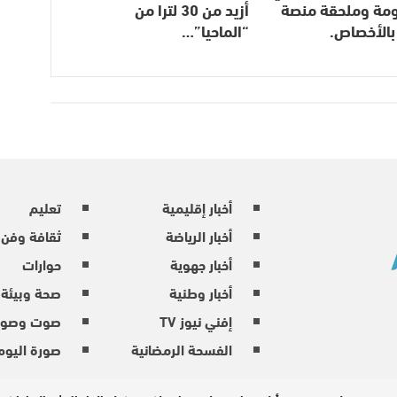
مومة وملحقة منصة
أزيد من 30 لترا من
بالأخصاص.
“الماحيا”…
أخبار إقليمية
تعليم
أخبار الرياضة
ثقافة وفن
أخبار جهوية
حوارات
أخبار وطنية
صحة وبيئة
إفني نيوز TV
صوت وصور
الفسحة الرمضانية
صورة اليوم