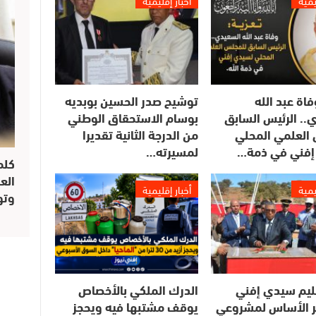
يمية
أخبار إقليمية
فاة عبد الله
توشيح صدر الحسين بوبديه
.. الرئيس السابق
بوسام الاستحقاق الوطني
العلمي المحلي
من الدرجة الثانية تقديرا
إفني في ذمة…
لمسيرته…
كلم
الع
يمية
أخبار إقليمية
وتو
ليم سيدي إفني
الدرك الملكي بالأخصاص
 الأساس لمشروعي
يوقف مشتبها فيه ويحجز