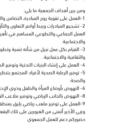
ومن بين أهداف الجمعية ما يلي:
1-العمل على تقوية روح المبادرة، التضامن والتشارك بين سكان مركز جماعة أربعاء أيت عبد الله
2- تشجيع المبادرات وربط أواصر التعاون والت
العمل الجماعي والتطوعي المساهم في تأهيل ا
والاجتماعية.
3- القيام بكل عمل نبيل من شأنه تنمية وتط
والثقافية والاجتماعية .
4- العمل على إنشاء البنيات التحتية وتوفير الحاجيات الضرورية للسكان، وتحسين مستوى عيشهم .
5- توفير الرعاية الصحية لأفراد المجتمع بت
والصحة.
6- النهوض بأوضاع المرأة والطفل وذوي الإحتياجات الخاصة
8- النهوض بالجانب الرياضي وتوفير ملاعب القرب
9-العمل على توفير ملعب رياضي يليق بمنطقتنا
وفِي الأخير أتمنى من الغيورين على تلك البقع
حضوركم دعم للعمل الجمعوي