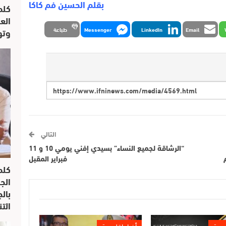
بقلم الحسين فم كاكا
كلم
الع
وتو
Email
LinkedIn
Messenger
طباعة
التالي
“الرشاقة لجميع النساء” بسيدي إفني يومي 10 و 11
فبراير المقبل
كلم
الج
بال
الت