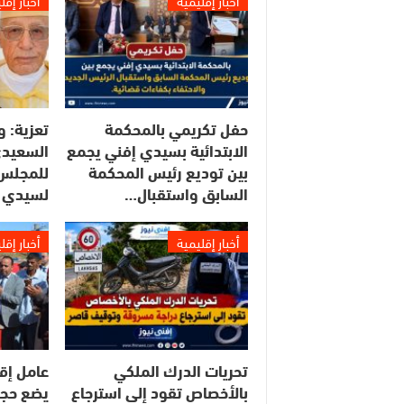
أخبار إقليمية
أخبار إقل
حفل تكريمي بالمحكمة
تعزية: و
الابتدائية بسيدي إفني يجمع
السعيدي
بين توديع رئيس المحكمة
للمجلس 
السابق واستقبال…
لسيدي 
أخبار إقليمية
أخبار إقل
تحريات الدرك الملكي
عامل إق
بالأخصاص تقود إلى استرجاع
يضع حجر