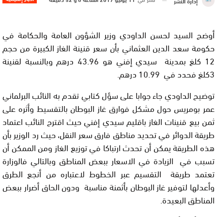
إدارة النشر
أوضح السيد لحسن الداودي وزير الشؤون العامة والحكامة في
حكومة سعد الدين العثماني بأن سعر قنينة الغاز الكبيرة من حجم
12 كلغ بمدينة سيدي إفني هو 43.96 درهم وبالنسبة لقنينة
3كلغ فحدد في 10.99 درهم.
توضيح الداودي جاء جوابا على سؤل كتابي تقدم به النائب البرلماني
عمر بومريس حول مشكل فوارق غاز البوطان بالتقسيط وأثره على
ثمن بيع قنينات الغاز باقليم سيدي إفني حيث اقترح النائب اعتماد
طريقة الدوائر في تحديد مناطق فارق سعر النقل، حيث رد الوزير بأن
هذه الطريقة يمكن أن تحدث ارتباكا في توزيع الغاز ومن الممكن أن
تسبب في الزيادة في الاسعار ببعض المناطق وبالتالي فالوزارة
تعتمد طريقة التقسيم عبر الخطوط لاعتباره من أنجع الطرق
وأعدلها لتوفير غاز البوطان بأثمنة مناسبة ودون الحاق أضرار ببعض
المناطق البعيدة.