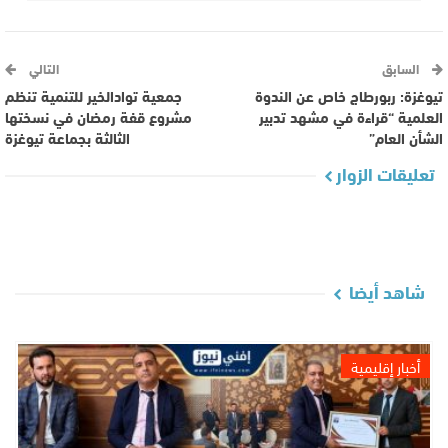
السابق
التالي
تيوغزة: ربورطاج خاص عن الندوة
جمعية توادالخير للتنمية تنظم
العلمية “قراءة في مشهد تدبير
مشروع قفة رمضان في نسختها
الشأن العام”
الثالثة بجماعة تيوغزة
تعليقات الزوار
شاهد أيضا
أخبار إقليمية