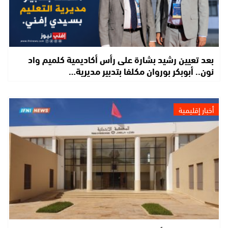
بعد تعيين رشيد بشارة على رأس أكاديمية كلميم واد
نون.. أبوبكر بوروان مكلفا بتدبير مديرية…
أخبار إقليمية