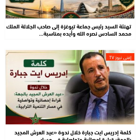
تهنئة السيد رئيس جماعة تيوغزة إلى صاحب الجلالة الملك
محمد السادس نصره الله وأيده بمناسبة…
إفني نيوز TV
كلمة إدريس ايت جبارة خلال ندوة «عيد العرش المجيد
بالجهة: قراءة إحصائية وتواصلية في مسار…