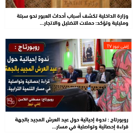
وزارة الداخلية تكشف أسباب أحداث العبور نحو سبتة
ومليلية وتؤكد: حملات التضليل والاتجار…
إفني نيوز TV
روبورتاج : ندوة إحيائية حول عيد العرش المجيد بالجهة
قراءة إحصائية وتواصلية في مسار…