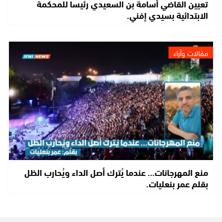
تعيين القاضي أسامة بن السعيدي رئيسا للمحكمة
الابتدائية بسيدي إفني.
مقالات وآراء
منع المهرجانات… عندما يُترك أصل الداء ويُحارب الظل
بقلم عمر بنعليات.