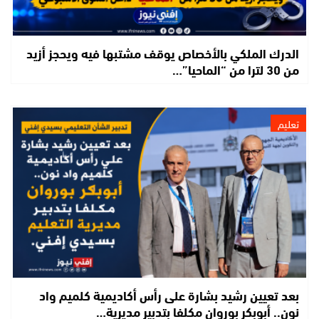
الدرك الملكي بالأخصاص يوقف مشتبها فيه ويحجز أزيد
من 30 لترا من “الماحيا”…
تعليم
بعد تعيين رشيد بشارة على رأس أكاديمية كلميم واد
نون.. أبوبكر بوروان مكلفا بتدبير مديرية…