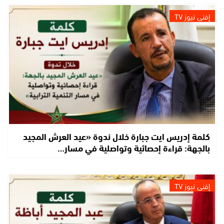
إفني نيوز TV
كلمة إدريس ايت جبارة خلال ندوة «عيد العرش المجيد
بالجهة: قراءة إحصائية وتواصلية في مسار…
إفني نيوز TV