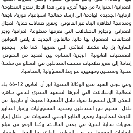
العمرانية المتوازنة من جهة أخرى، وفي هذا الإطار تندرج المنظومة
الرقابية الجديدة الهادفة إلى إرساء معالجة استباقية، فورية، ناجعة
ومندمجة لظاهرة البناء غير القانوني، وتعزيز ضمانات حماية المجال
العمراني، وتجاوز الاختلالات التي تعرفها منظومة المراقبة وزجر
المخالفات المعمول بها حاليا. فالقانون الجديد لا يلغي القوانين
السارية بل جاء مكملا النقائص التي تعتريها كما قام بتجميع
المقتضيات القانونية الزجرية المتناثرة بين العديد من النصوص،
إضافة إلى تعزيز صلاحيات مختلف المتدخلين في القطاع من سلطة
محلية ومنتخبين ومهنيين، مع ربط المسؤولية بالمحاسبة.
وفي عرض السيد مدير الوكالة الحضرية ابرز أن القانون 12-66 جاء
لمعالجة الإختلالات التي أفرزها المشهد الحضري لتنامي ظاهرة
السكن الآيل للسقوط سواء داخل الأنسجة العتيقة أو خارجها، من
خلال تنظيم دور المتدخلين وتحديد المسؤوليات وإقرار التدابير
اللازمة لمعالجتها، وتعزيز الطابع الردعي للعقوبات من خلال إقرار
عقوبات سالبة للحرية في بعض الحالات، وكذا الرفع من مبلغ
الغرامات المعمول بها في القوانين الجاري بها العمل، واعتماد