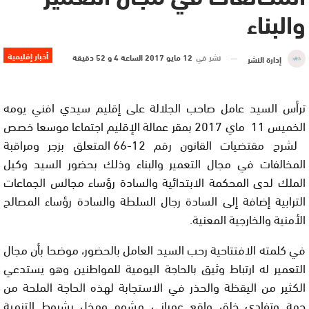
والبناء
أخبار إقليمية
نشر في
12 مايو 2017 الساعة 4 و 52 دقيقة
إدارة النشر
ترأس السيد عامل صاحب الجلالة على إقليم سيدي افني يومه
الخميس 11 ماي 2017 بمقر عمالة الإقليم اجتماعا موسعا خصص
لشرح مقتضيات القانون رقم 12-66 المتعلق بزجر ومراقبة
المخالفات في مجال التعمير والبناء وذلك بحضور السيد وكيل
الملك لدى المحكمة الابتدائية والسادة رؤساء مجالس الجماعات
الترابية إضافة إلى السادة رجال السلطة والسادة رؤساء المصالح
الأمنية والخارجية المعنية.
في كلمته الافتتاحية رحب السيد العامل بالحضور، موضحا بأن مجال
التعمير له ارتباط وثيق بالحاجة اليومية للمواطنين وهو يستدعي
الكثير من اليقظة والحذر في الاستجابة لهذه الحاجة الملحة من
جهة وتفادي خلق واقع عمراني مشوه ومخل بشروط التنمية