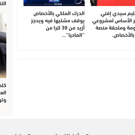
الت
ليم سيدي إفني
الدرك الملكي بالأخصاص
 الأساس لمشروعي
يوقف مشتبها فيه ويحجز
مومة وملحقة منصة
أزيد من 30 لترا من
بالأخصاص.
“الماحيا”…
كلم
الع
وتو