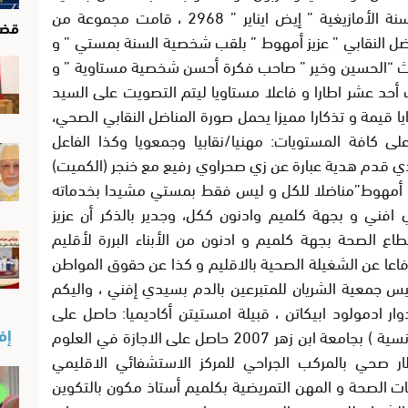
الإشعاع الرياضي البعمراني بمستي برأس السنة الأمازيغية ” إيض ايناير ” 2968 ، قامت مجموعة من
قضا
ناضل النقابي ” عزيز أمهوط ” بلقب شخصية السنة بمستي ” و
باحث “الحسين وخير ” صاحب فكرة أحسن شخصية مستاوية ” و
حد عشر اطارا و فاعلا مستاويا ليتم التصويت على السيد
ا قيمة و تذكارا مميزا يحمل صورة المناضل النقابي الصحي،
لى كافة المستويات: مهنيا/نقابيا وجمعويا وكذا الفاعل
ي قدم هدية عبارة عن زي صحراوي رفيع مع خنجر (الكميت)
زيز أمهوط”مناضلا للكل و ليس فقط بمستي مشيدا بخدماته
 افني و بجهة كلميم وادنون ككل، وجدير بالذكر أن عزيز
ع الصحة بجهة كلميم و ادنون من الأبناء البررة لأقليم
اعا عن الشغيلة الصحية بالاقليم و كذا عن حقوق المواطن
معية الشريان للمتبرعين بالدم بسيدي إفني ، واليكم
وار ادمولود ابيكاتن ، قبيلة امستيتن أكاديميا: حاصل على
إفن
دبلوم الدراسات الجامعية العامة (دراسات فرنسية ) بجامعة ابن زهر 2007 حاصل على الاجازة في العلوم
يات الصحة 2010 مهنيا: اطار صحي بالمركب الجراحي للمركز الاستشفائي الاقليمي
يات الصحة و المهن التمريضية بكلميم أستاذ مكون بالتكوين