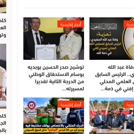
كلم
يمية
أخبار إقليمية
الع
وتو
فاة عبد الله
توشيح صدر الحسين بوبديه
.. الرئيس السابق
بوسام الاستحقاق الوطني
العلمي المحلي
من الدرجة الثانية تقديرا
إفني في ذمة…
لمسيرته…
يمية
أخبار إقليمية
كلم
الج
بال