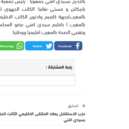
بالتدرج بسيدي افني جمعويا : رئيس جمعية 
بابيكاتن و مستي نقاببا: الكاتب الجهوي 
بالمغرب)بجهة كلميم وادنون الكاتب الاقلي
بالمغرب ) باقليم سيدي افني عضو المجلس 
وتقنيي الصحة بالمغرب اقليميا ووطنيا.
WhatsApp
Twitter
Facebook
رابط المشاركة :
السابق
حزب الاستقلال يعقد الملتقى الاقليمي الثالت للح
بسيدي افني