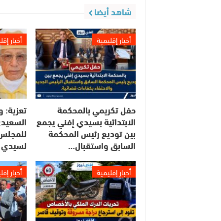
شاهد أيضا
أخبار إقليمية
أخبار إقل
حفل تكريمي بالمحكمة
تعزية: و
الابتدائية بسيدي إفني يجمع
السعيدي
بين توديع رئيس المحكمة
للمجلس 
السابق واستقبال…
لسيدي 
أخبار إقليمية
أخبار إقل