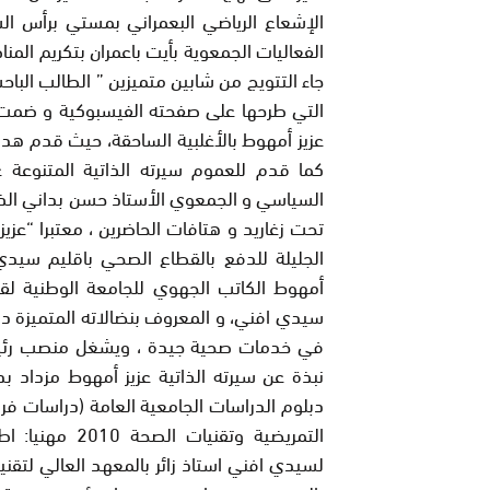
الفعاليات الجمعوية بأيت باعمران بتكريم الم
جاء التتويج من شابين متميزين ” الطالب ال
التي طرحها على صفحته الفيسبوكية و ضمت أ
عزيز أمهوط بالأغلبية الساحقة، حيث قدم هداي
كما قدم للعموم سيرته الذاتية المتنوعة ع
السياسي و الجمعوي الأستاذ حسن بداني الذ
تحت زغاريد و هتافات الحاضرين ، معتبرا “ع
الجليلة للدفع بالقطاع الصحي باقليم سيدي
أمهوط الكاتب الجهوي للجامعة الوطنية لقطا
سيدي افني، و المعروف بنضالاته المتميزة دف
في خدمات صحية جيدة ، ويشغل منصب رئيس ج
نبذة عن سيرته الذاتية عزيز أمهوط مزداد بد
التمريضية وتقن
لسيدي افني استاذ زائر بالمعهد العالي لتقن