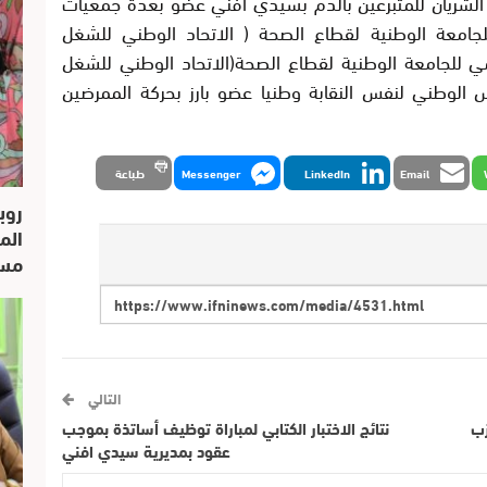
الشريان للمتبرعين بالدم بسيدي افني عضو بعدة جمعيات
للجامعة الوطنية لقطاع الصحة ( الاتحاد الوطني للشغل
مي للجامعة الوطنية لقطاع الصحة(الاتحاد الوطني للشغل
الوطني لنفس النقابة وطنيا عضو بارز بحركة الممرضين
Email
LinkedIn
Messenger
طباعة
روب
الم
مسار
التالي
زب
نتائج الاختبار الكتابي لمباراة توظيف أساتذة بموجب
عقود بمديرية سيدي افني