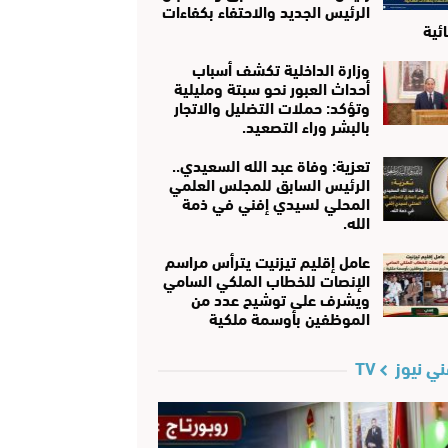
الرئيس الجديد والاحتفاء بكفاءات
ئية
وزارة الداخلية تكشف أسباب
أحداث العبور نحو سبتة ومليلية
وتؤكد: حملات التضليل والاتجار
بالبشر وراء التصعيد.
تعزية: وفاة عبد الله السعيدي..
الرئيس السابق للمجلس العلمي
المحلي لسيدي إفني في ذمة
الله.
عامل إقليم تيزنيت يترأس مراسم
الإنصات للخطاب الملكي السامي
ويشرف على توشيح عدد من
الموظفين بأوسمة ملكية
ي نيوز TV