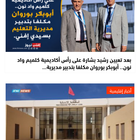
بعد تعيين رشيد بشارة على رأس أكاديمية كلميم واد
نون.. أبوبكر بوروان مكلفا بتدبير مديرية…
أخبار إقليمية