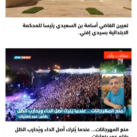
تعيين القاضي أسامة بن السعيدي رئيسا للمحكمة
الابتدائية بسيدي إفني.
مقالات وآراء
منع المهرجانات… عندما يُترك أصل الداء ويُحارب الظل
بقلم عمر بنعليات.