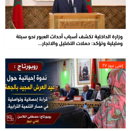
وزارة الداخلية تكشف أسباب أحداث العبور نحو سبتة
ومليلية وتؤكد: حملات التضليل والاتجار…
إفني نيوز TV