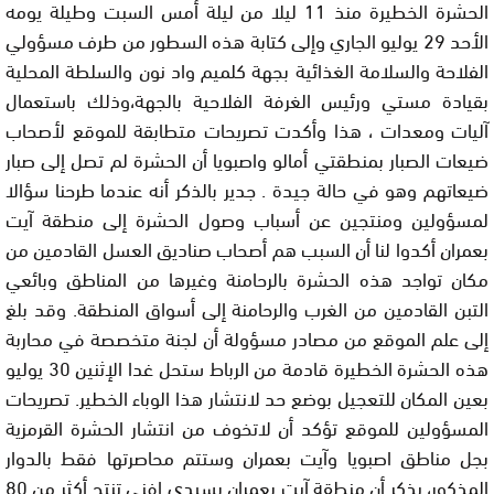
الحشرة الخطيرة منذ 11 ليلا من ليلة أمس السبت وطيلة يومه
الأحد 29 يوليو الجاري وإلى كتابة هذه السطور من طرف مسؤولي
الفلاحة والسلامة الغذائية بجهة كلميم واد نون والسلطة المحلية
بقيادة مستي ورئيس الغرفة الفلاحية بالجهة،وذلك باستعمال
آليات ومعدات ، هذا وأكدت تصريحات متطابقة للموقع لأصحاب
ضيعات الصبار بمنطقتي أمالو واصبويا أن الحشرة لم تصل إلى صبار
ضيعاتهم وهو في حالة جيدة . جدير بالذكر أنه عندما طرحنا سؤالا
لمسؤولين ومنتجين عن أسباب وصول الحشرة إلى منطقة آيت
بعمران أكدوا لنا أن السبب هم أصحاب صناديق العسل القادمين من
مكان تواجد هذه الحشرة بالرحامنة وغيرها من المناطق وبائعي
التبن القادمين من الغرب والرحامنة إلى أسواق المنطقة. وقد بلغ
إلى علم الموقع من مصادر مسؤولة أن لجنة متخصصة في محاربة
هذه الحشرة الخطيرة قادمة من الرباط ستحل غدا الإثنين 30 يوليو
بعين المكان للتعجيل بوضع حد لانتشار هذا الوباء الخطير. تصريحات
المسؤولين للموقع تؤكد أن لاتخوف من انتشار الحشرة القرمزية
بجل مناطق اصبويا وآيت بعمران وستتم محاصرتها فقط بالدوار
المذكور، يذكر أن منطقة آيت بعمران بسيدي إفني تنتج أكثر من 80