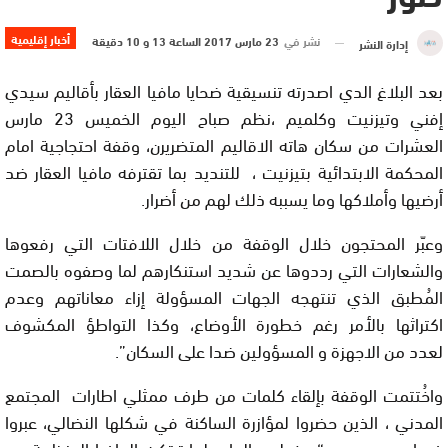
أخبار إقليمية
نشر في
23 مارس 2017 الساعة 13 و 10 دقيقة
إدارة النشر
بعد البلاغ الدي اصدرته تنسيقية ضحايا مافيا العقار بأقاليم سيدي
إفني وتيزنيت وكلميم ،نظم صباح اليوم الخميس 23 مارس
العشرات من سكان هاته الاقاليم المتضريرن، وقفة احتجاجية امام
المحكمة الابتدائية بتيزنيت ، للتنديد بما تقترفه مافيا العقار ضد
أرضيها وأملاكها وما يسببه ذلك لهم من أضرار.
وعبّر المحتجون خلال الوقفة من خلال اللافتات التي رفعوها
والشعارات التي رددوها عن شديد استنكارهم لما وصفوه بالصمت
المُطبق الذي تنتهجه الجهات المسؤولة إزاء معاناتهم وعدم
اكتراثها بالأمر رغم خطورة الأوضاع، وكذا التواطؤ المكشوف
لعدد من الاجهزة و المسؤولين ضدا على السكان”.
واخُتتمت الوقفة بإلقاء كلمات من طرف ممثلي اطارات المجتمع
المدني ، الذين حضروا لمؤازرة الساكنة في شكلها النضالي، عبروا
فيها بدورهم عن “سخطهم العارم لما ترتكبه المافيا المنظمة من