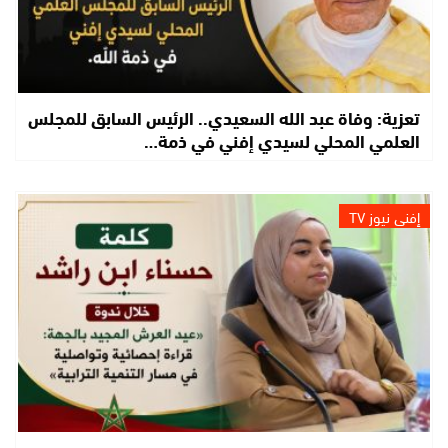
تعزية: وفاة عبد الله السعيدي.. الرئيس السابق للمجلس
العلمي المحلي لسيدي إفني في ذمة…
إفني نيوز TV