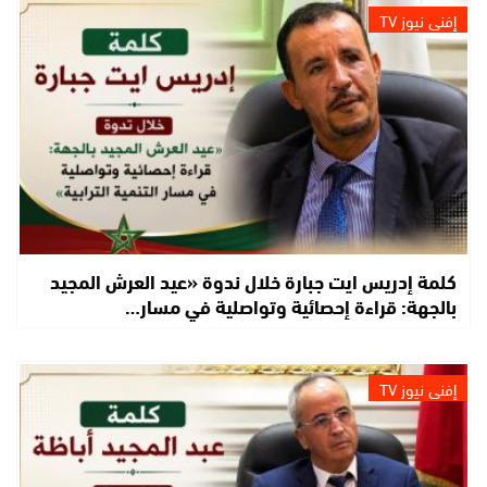
إفني نيوز TV
كلمة إدريس ايت جبارة خلال ندوة «عيد العرش المجيد
بالجهة: قراءة إحصائية وتواصلية في مسار…
إفني نيوز TV