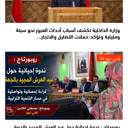
وزارة الداخلية تكشف أسباب أحداث العبور نحو سبتة
ومليلية وتؤكد: حملات التضليل والاتجار…
إفني نيوز TV
روبورتاج : ندوة إحيائية حول عيد العرش المجيد بالجهة