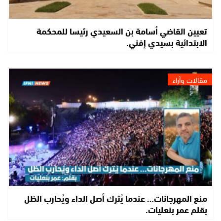
تعيين القاضي أسامة بن السعيدي رئيسا للمحكمة
الابتدائية بسيدي إفني.
مقالات وآراء
منع المهرجانات… عندما يُترك أصل الداء ويُحارب الظل
بقلم عمر بنعليات.