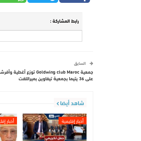
رابط المشاركة :
السابق
جمعية Goldwing club Maroc توزع أغطية وأفر
على 36 يتيما بجمعية تيفاوين بميراللفت
شاهد أيضا
أخبار إقليمية
أخبار إقل