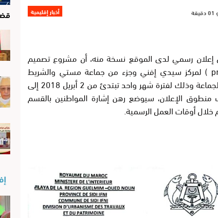
أخبار إقليمية
قضا
ي إعلان رسمي لدى الموقع نسخة منه، أن مشروع تصميم
التهيئة ( projet de plan d,aménagement ) لمركز سيدي إفني وجزء من جماعة مستي والشريط
الساحلي لجماعة تيوغزة، قد تم إيداعه بمقر الجماعة وذلك لفترة شهر واحد تبتدئ من 2 أبريل 2018 إلى
وسجلا ،يضيف منطوق الإعلان، سيوضع رهن إشارة المواطنين بالقسم
 خلال أوقات العمل الرسمية.
إفن