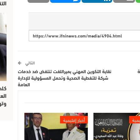
الت
التالي
شة
نقابة التكوين المهني بميراللفت تنتفض ضد خدمات
شركة للتغطية الصحية وتحمل المسؤولية للإدارة
العامة
كلم
الع
وتو
يمية
أخبار إقليمية