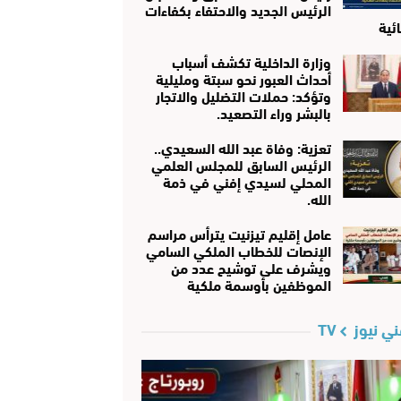
الرئيس الجديد والاحتفاء بكفاءات
ئية
وزارة الداخلية تكشف أسباب
أحداث العبور نحو سبتة ومليلية
وتؤكد: حملات التضليل والاتجار
بالبشر وراء التصعيد.
تعزية: وفاة عبد الله السعيدي..
الرئيس السابق للمجلس العلمي
المحلي لسيدي إفني في ذمة
الله.
عامل إقليم تيزنيت يترأس مراسم
الإنصات للخطاب الملكي السامي
ويشرف على توشيح عدد من
الموظفين بأوسمة ملكية
ي نيوز TV