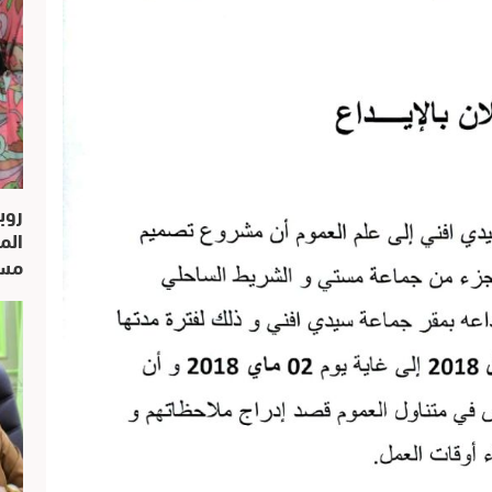
روب
الم
مسار