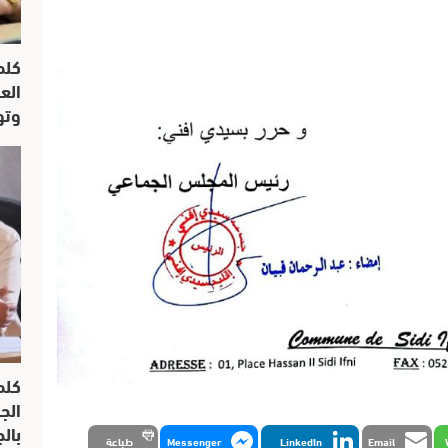
كلم
الع
وتو
كلم
الج
بال
Email
LinkedIn
Messenger
طباعة