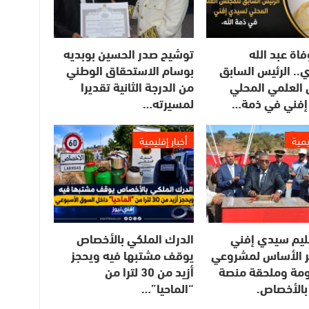
فاة عبد الله
توشيح صدر الحسين بوبديه
.. الرئيس السابق
بوسام الاستحقاق الوطني
العلمي المحلي
من الدرجة الثانية تقديرا
إفني في ذمة…
لمسيرته…
يمية
أخبار إقليمية
ليم سيدي إفني
الدرك الملكي بالأخصاص
 الأساس لمشروعي
يوقف مشتبها فيه ويحجز
مومة وملحقة منصة
أزيد من 30 لترا من
بالأخصاص.
“الماحيا”…