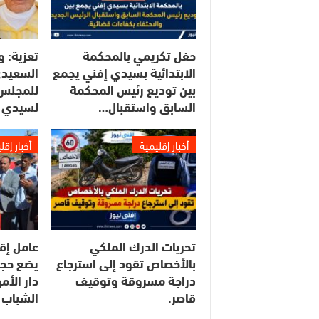
حفل تكريمي بالمحكمة
تعزية: و
الابتدائية بسيدي إفني يجمع
السعيدي
بين توديع رئيس المحكمة
للمجلس 
السابق واستقبال…
لسيدي 
أخبار إقليمية
أخبار إقل
تحريات الدرك الملكي
عامل إق
بالأخصاص تقود إلى استرجاع
يضع حجر
دراجة مسروقة وتوقيف
دار الأ
قاصر.
الشباب 