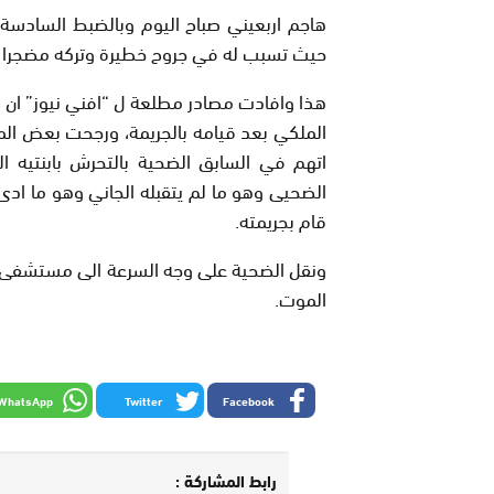
هاجم اربعيني صباح اليوم وبالضبط السادسة
حيث تسبب له في جروح خطيرة وتركه مضجرا 
هذا وافادت مصادر مطلعة ل “افني نيوز” ان 
الملكي بعد قيامه بالجريمة، ورجحت بعض الم
اتهم في السابق الضحية بالتحرش بابنتيه الا
الضحيى وهو ما لم يتقبله الجاني وهو ما ادى
قام بجريمته.
ونقل الضحية على وجه السرعة الى مستشفى ال
الموت.
WhatsApp
Twitter
Facebook
رابط المشاركة :