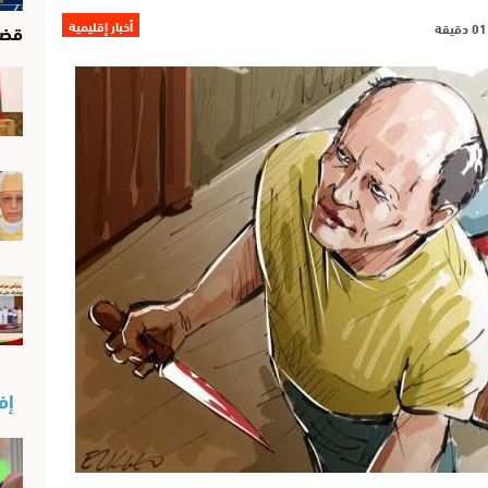
أخبار إقليمية
قضا
إفن