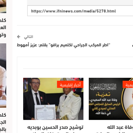
كلم
الع
وتو
التالي
“اطر المركب الجراحي لكلميم برافو” بقلم: عزيز أمهوط
يمية
أخبار إقليمية
كلم
الج
فاة عبد الله
توشيح صدر الحسين بوبديه
بال