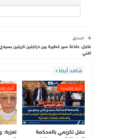
السابق
عاجل: حادتة سير خطيرة بين دراجتين ناريتين بسيدي
افني
شاهد أيضا
أخبار إقليمية
أخبار إقل
حفل تكريمي بالمحكمة
تعزية: و