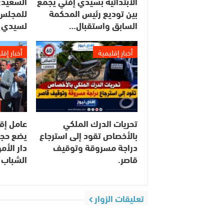
الابتدائية بسيدي إفني يجمع
السعيدي
بين توديع رئيس المحكمة
للمجلس 
السابق واستقبال…
لسيدي 
أخبار إقليمية
أخبار إقل
تحريات الدرك الملكي
عامل إق
بالأخصاص تقود إلى استرجاع
يضع حجر
دراجة مسروقة وتوقيف
دار الأ
قاصر.
الشباب 
تعليقات الزوار