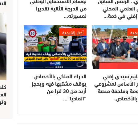
.. الرئيس السابق
بوسام الاستحقاق الوطني
الت
العلمي المحلي
من الدرجة الثانية تقديرا
إفني في ذمة…
لمسيرته…
يمية
أخبار إقليمية
ليم سيدي إفني
الدرك الملكي بالأخصاص
 الأساس لمشروعي
يوقف مشتبها فيه ويحجز
كلم
مومة وملحقة منصة
أزيد من 30 لترا من
الع
بالأخصاص.
“الماحيا”…
وتو