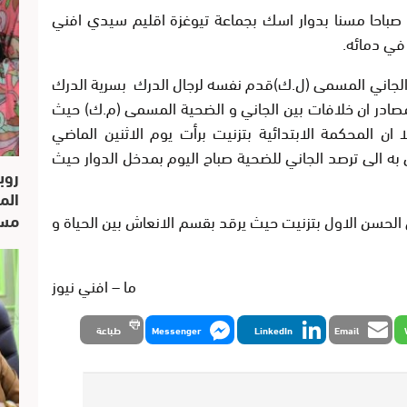
 صباحا مسنا بدوار اسك بجماعة تيوغزة اقليم سيدي افني
في دمائه.
الجاني المسمى (ل.ك)قدم نفسه لرجال الدرك بسرية الدرك
صادر ان خلافات بين الجاني و الضحية المسمى (م.ك) حيث
 ان المحكمة الابتدائية بتزنيت برأت يوم الاثنين الماضي
 به الى ترصد الجاني للضحية صباح اليوم بمدخل الدوار حيث
روب
الم
مسار
حسن الاول بتزنيت حيث يرقد بقسم الانعاش بين الحياة و
ما – افني نيوز
Email
LinkedIn
Messenger
طباعة