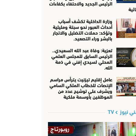
الرئيس الجديد والاحتفاء بكفاءات
ئية
وزارة الداخلية تكشف أسباب
أحداث العبور نحو سبتة ومليلية
وتؤكد: حملات التضليل والاتجار
بالبشر وراء التصعيد.
تعزية: وفاة عبد الله السعيدي..
الرئيس السابق للمجلس العلمي
المحلي لسيدي إفني في ذمة
الله.
عامل إقليم تيزنيت يترأس مراسم
الإنصات للخطاب الملكي السامي
ويشرف على توشيح عدد من
الموظفين بأوسمة ملكية
ي نيوز TV