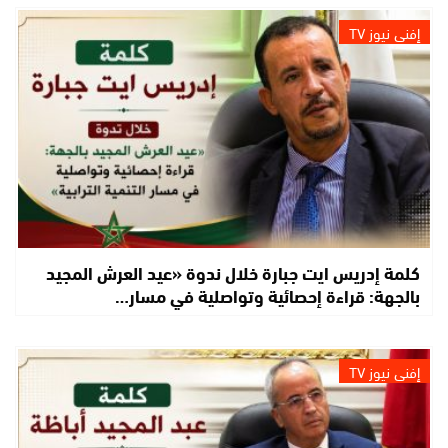
إفني نيوز TV
كلمة إدريس ايت جبارة خلال ندوة «عيد العرش المجيد
بالجهة: قراءة إحصائية وتواصلية في مسار…
إفني نيوز TV