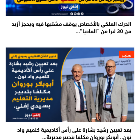
الدرك الملكي بالأخصاص يوقف مشتبها فيه ويحجز أزيد
من 30 لترا من “الماحيا”…
تعليم
بعد تعيين رشيد بشارة على رأس أكاديمية كلميم واد
نون.. أبوبكر بوروان مكلفا بتدبير مديرية…