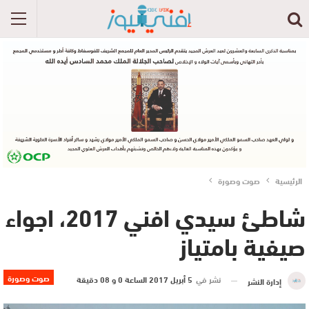
الرئيسية
صوت وصورة
‫شاطئ سيدي افني 2017، اجواء
صيفية بامتياز
صوت وصورة
نشر في
5 أبريل 2017 الساعة 0 و 08 دقيقة
إدارة النشر